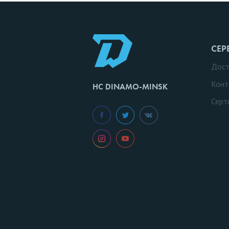
СЕР
Дост
Конт
HC DINAMO-MINSK
Серт