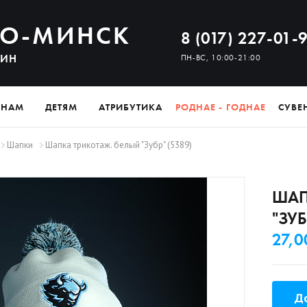
О-МИНСК
8 (017) 227-01-
ЗИН
ПН-ВС, 10:00-21:00
ИНАМ
ДЕТЯМ
АТРИБУТИКА
РОДНАЕ - ГОДНАЕ
СУВЕ
Шапки
Шапка трикотаж. белый "Зубр" (5389)
ШАП
"ЗУБ
27,0
До