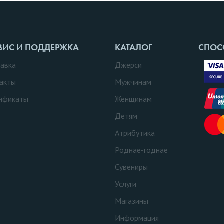
ВИС И ПОДДЕРЖКА
КАТАЛОГ
СПОС
авка
Джерси
акты
Мужчинам
ификаты
Женщинам
Детям
Атрибутика
Роднае-годнае
Сувениры
Услуги
Магазины
Информация