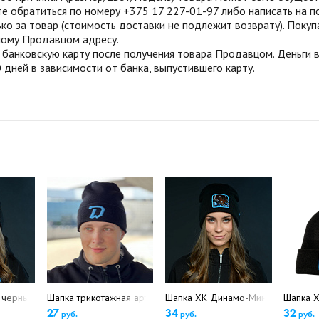
те обратиться по номеру +375 17 227-01-97 либо написать на п
ко за товар (стоимость доставки не подлежит возврату). Поку
нному Продавцом адресу.
анковскую карту после получения товара Продавцом. Деньги во
 дней в зависимости от банка, выпустившего карту.
)
 черный "Динамо" (5381)
Шапка трикотажная арт.3в (4832)
Шапка ХК Динамо-Минск, черн., ар
Шапка Х
27
34
32
руб.
руб.
руб.