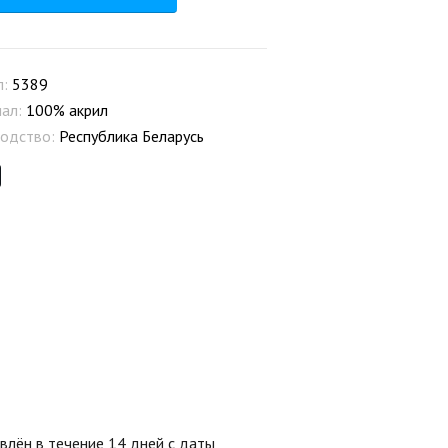
л:
5389
иал:
100% акрил
одство:
Республика Беларусь
лён в течение 14 дней с даты