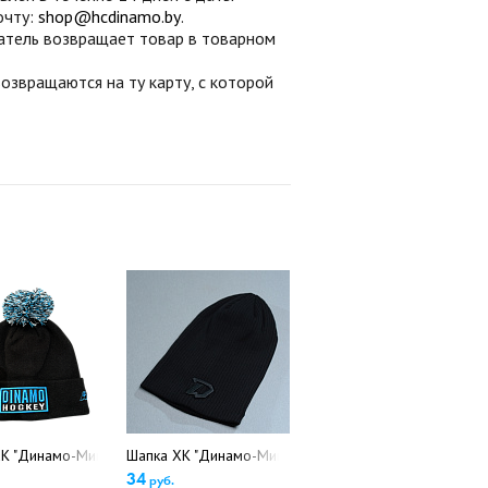
очту:
shop@hcdinamo.by
.
патель возвращает товар в товарном
звращаются на ту карту, с которой
т. 12055 (5680)
К "Динамо-Минск" арт.12099 (5682)
Шапка ХК "Динамо-Минск" арт.12103 (5686)
34
руб.