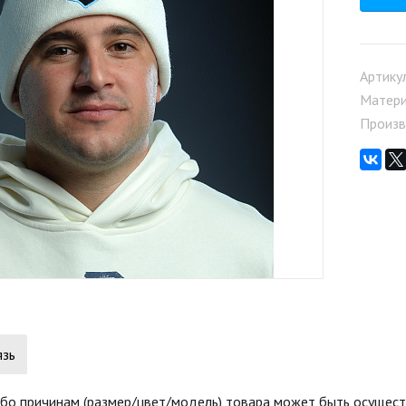
Артику
Матер
Произв
язь
бо причинам (размер/цвет/модель) товара может быть осуществ