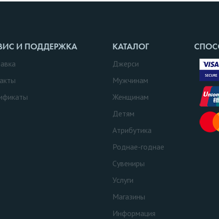
ВИС И ПОДДЕРЖКА
КАТАЛОГ
СПОС
авка
Джерси
акты
Мужчинам
ификаты
Женщинам
Детям
Атрибутика
Роднае-годнае
Сувениры
Услуги
Магазины
Информация