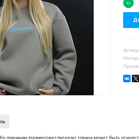
XS
До
Артику
Матер
Произв
язь
бо причинам (размер/цвет/модель) товара может быть осуществ