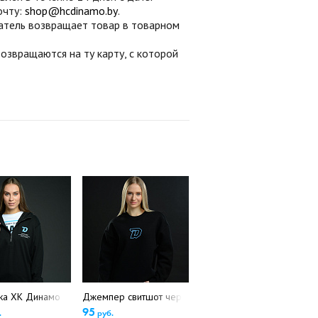
очту:
shop@hcdinamo.by
.
патель возвращает товар в товарном
звращаются на ту карту, с которой
ка ХК Динамо Минск. арт.740520(5334)
Джемпер свитшот черный D 5375
95
.
руб.