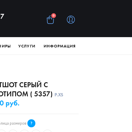
97
0
НИРЫ
УСЛУГИ
ИНФОРМАЦИЯ
ТШОТ СЕРЫЙ С
ОТИПОМ ( 5357)
Р.
XS
0 руб.
блица размеров
?