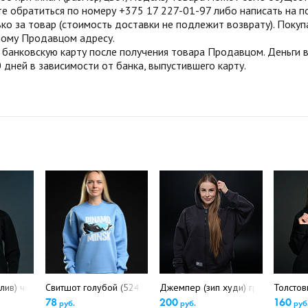
те обратиться по номеру +375 17 227-01-97 либо написать на п
ко за товар (стоимость доставки не подлежит возврату). Поку
нному Продавцом адресу.
анковскую карту после получения товара Продавцом. Деньги во
 дней в зависимости от банка, выпустившего карту.
)
лив) черный(5358)
Свитшот голубой (5240)
Джемпер (зип худи) графит, 5756
Толстов
78
200
160
руб.
руб.
руб