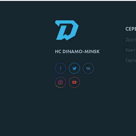
СЕР
Дост
Конт
HC DINAMO-MINSK
Серт