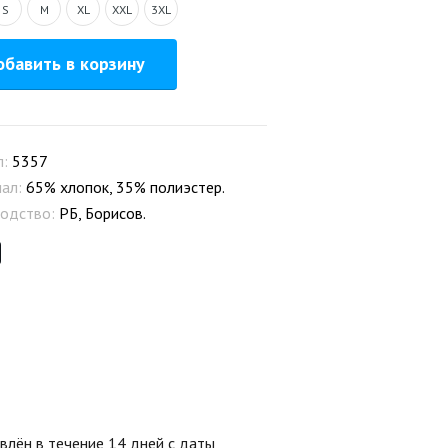
S
M
XL
XXL
3XL
бавить в корзину
л:
5357
иал:
65% хлопок, 35% полиэстер.
одство:
РБ, Борисов.
лён в течение 14 дней с даты