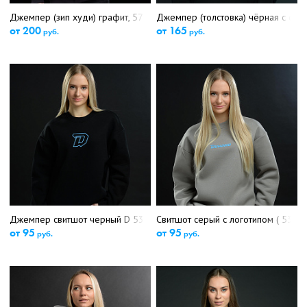
Джемпер (зип худи) графит, 5756
Джемпер (толстовка) чёрная с флаг
от 200
от 165
руб.
руб.
Джемпер свитшот черный D 5375
Свитшот серый с логотипом ( 5357)
от 95
от 95
руб.
руб.