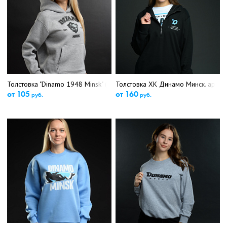
Толстовка "Dinamo 1948 Minsk" (5249\5376)
Толстовка ХК Динамо Минск. арт.7
от 105
от 160
руб.
руб.