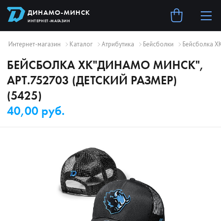
ДИНАМО-МИНСК
ИНТЕРНЕТ-МАГАЗИН
Интернет-магазин
Каталог
Атрибутика
Бейсболки
Бейсболка ХК
БЕЙСБОЛКА ХК"ДИНАМО МИНСК",
АРТ.752703 (ДЕТСКИЙ РАЗМЕР)
(5425)
40,00 руб.