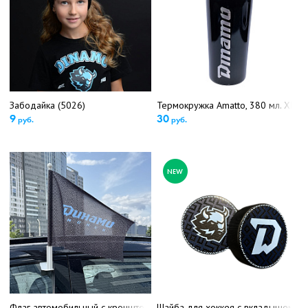
Забодайка (5026)
Термокружка Amatto, 380 мл. ХК "
9
30
руб.
руб.
NEW
Флаг автомобильный с кронштейном Динамо (5169)
Шайба для хоккея с вкладышем З