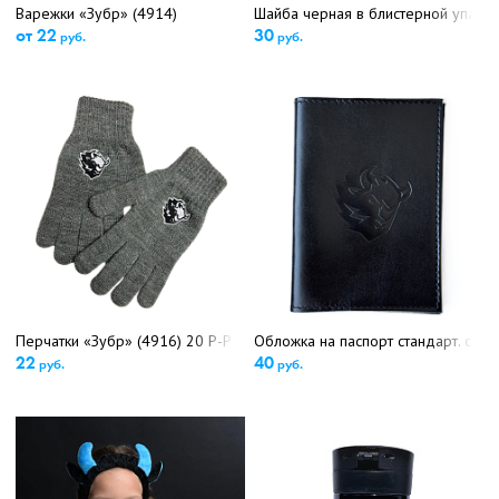
Варежки «Зубр» (4914)
Шайба черная в блистерной упако
от 22
30
руб.
руб.
Перчатки «Зубр» (4916) 20 Р-Р
Обложка на паспорт стандарт. с ло
22
40
руб.
руб.