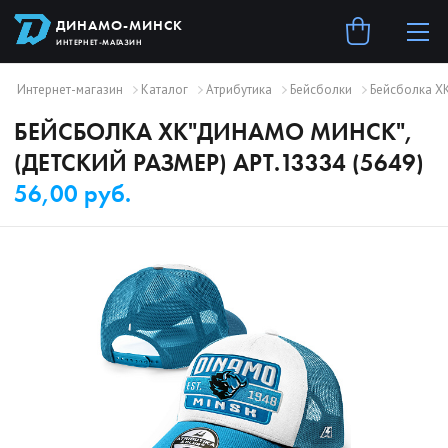
ДИНАМО-МИНСК
ИНТЕРНЕТ-МАГАЗИН
Интернет-магазин
Каталог
Атрибутика
Бейсболки
Бейсболка ХК
БЕЙСБОЛКА ХК"ДИНАМО МИНСК",
(ДЕТСКИЙ РАЗМЕР) АРТ.13334 (5649)
56,00 руб.