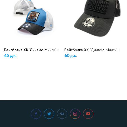
Бейсболка ХК"Динамо Минск", арт.752702 (детский размер)(5422)
Бейсболка ХК "Динамо Минск" 1321
45
60
руб.
руб.