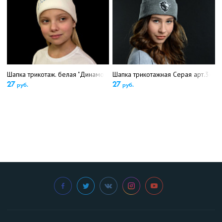
Шапка трикотаж. белая "Динамо" детская (5388)
Шапка трикотажная Серая арт.3в де
27
27
руб.
руб.