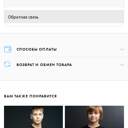
Обратная связь
СПОСОБЫ ОПЛАТЫ
Оплата товара осуществляется только картой в момент оформления
ВОЗВРАТ И ОБМЕН ТОВАРА
заказа.
Возврат товара может быть осуществлён в течение 14 дней с даты
получения заказа, обратившись по номеру +375 17 227-01-97 либо,
написав на почту:
shop@hcdinamo.by
.
ВАМ ТАКЖЕ ПОНРАВИТСЯ
Подробнее о возврате
Подробнее об оплате