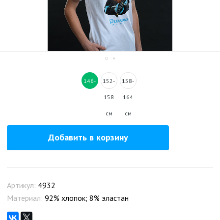
146-
152-
158-
152
158
164
см
см
см
Добавить в корзину
Артикул:
4932
Материал:
92% хлопок; 8% эластан