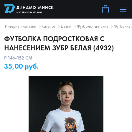
ДИНАМО-МИНСК
ИНТЕРНЕТ-МАГАЗИН
Интернет-магазин
Каталог
Детям
Футболки детские
Футболка 
ФУТБОЛКА ПОДРОСТКОВАЯ С
НАНЕСЕНИЕМ ЗУБР БЕЛАЯ (4932)
Р.
146-152 СМ
35,00 руб.