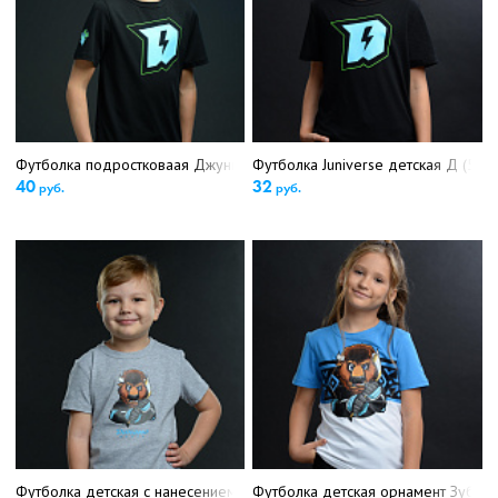
Футболка подростковаая Джуниверс "Д" (5234)
Футболка Juniverse детская Д (523
40
32
руб.
руб.
Футболка детская с нанесением серая арт.1 (4911)
Футболка детская орнамент Зубр (