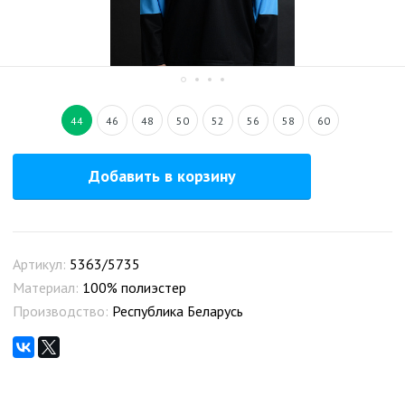
44
46
48
50
52
56
58
60
Добавить в корзину
Артикул:
5363/5735
Материал:
100% полиэстер
Производство:
Республика Беларусь