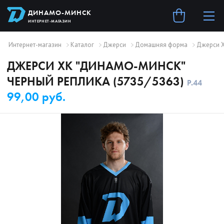
ДИНАМО-МИНСК
ИНТЕРНЕТ-МАГАЗИН
Интернет-магазин
Каталог
Джерси
Домашняя форма
Джерси Х
ДЖЕРСИ ХК "ДИНАМО-МИНСК"
ЧЕРНЫЙ РЕПЛИКА (5735/5363)
Р.
44
99,00 руб.