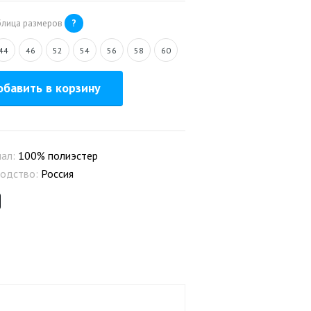
блица размеров
?
44
46
52
54
56
58
60
бавить в корзину
иал:
100% полиэстер
одство:
Россия