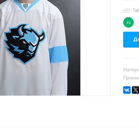
Та
40
До
Матер
Произв