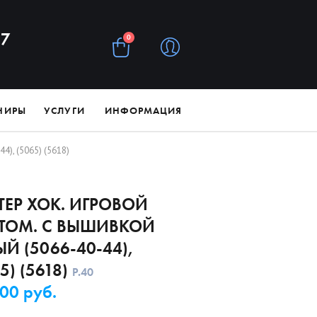
97
0
НИРЫ
УСЛУГИ
ИНФОРМАЦИЯ
4), (5065) (5618)
ТЕР ХОК. ИГРОВОЙ
ТОМ. С ВЫШИВКОЙ
Й (5066-40-44),
5) (5618)
Р.
40
00 руб.