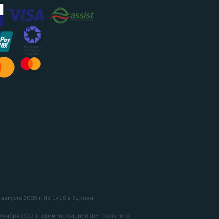
вгуста 2003 г. No 1410 в Едином
 ноября 2012 г. администрацией Центрального