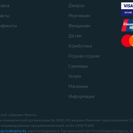
авка
Джерси
акты
Мужчинам
ификаты
Женщинам
Детям
Атрибутика
Роднае-годнае
Сувениры
Услуги
Магазины
Информация
 клуб «Динамо-Минск»
и коммерческой организации No 0092209 выдано Минским горисполкомом 13 а
и индивидуальных предпринимателей за No 190475680
op.hcdinamo.by
зарегистрирован в Торговом реестре Республики Беларусь, 6