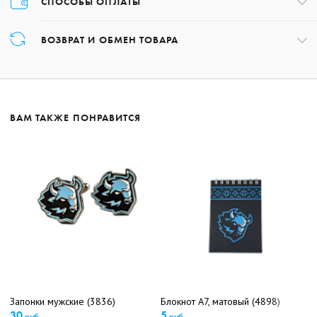
СПОСОБЫ ОПЛАТЫ
Оплата товара осуществляется только картой в момент оформления
ВОЗВРАТ И ОБМЕН ТОВАРА
заказа.
Возврат товара может быть осуществлён в течение 14 дней с даты
получения заказа, обратившись по номеру +375 17 227-01-97 либо,
написав на почту:
shop@hcdinamo.by
.
ВАМ ТАКЖЕ ПОНРАВИТСЯ
Подробнее о возврате
Подробнее об оплате
Запонки мужские (3836)
Блокнот А7, матовый (4898)
30
5
руб.
руб.