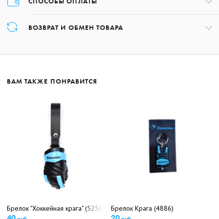
СПОСОБЫ ОПЛАТЫ
Оплата товара осуществляется только картой в момент оформления
ВОЗВРАТ И ОБМЕН ТОВАРА
заказа.
Возврат товара может быть осуществлён в течение 14 дней с даты
получения заказа, обратившись по номеру +375 17 227-01-97 либо,
написав на почту:
shop@hcdinamo.by
.
ВАМ ТАКЖЕ ПОНРАВИТСЯ
Подробнее о возврате
Подробнее об оплате
Брелок "Хоккейная крага" (5258)
Брелок Крага (4886)
40
20
руб.
руб.