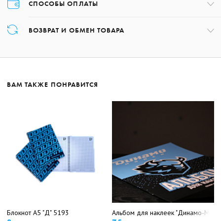
СПОСОБЫ ОПЛАТЫ
Оплата товара осуществляется только картой в момент оформления
ВОЗВРАТ И ОБМЕН ТОВАРА
заказа.
Возврат товара может быть осуществлён в течение 14 дней с даты
получения заказа, обратившись по номеру +375 17 227-01-97 либо,
написав на почту:
shop@hcdinamo.by
.
ВАМ ТАКЖЕ ПОНРАВИТСЯ
Подробнее о возврате
Подробнее об оплате
Блокнот А5 "Д" 5193
Альбом для наклеек "Динамо-Минск