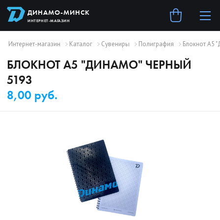
ДИНАМО-МИНСК
ИНТЕРНЕТ-МАГАЗИН
Интернет-магазин
Каталог
Сувениры
Полиграфия
Блокнот А5 
БЛОКНОТ А5 "ДИНАМО" ЧЕРНЫЙ
5193
8,00 руб.