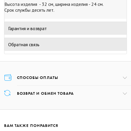
Высота изделия - 32 см, ширина изделия - 24 см.
Срок службы десять лет.
Гарантия и возврат
Обратная связь
СПОСОБЫ ОПЛАТЫ
Оплата товара осуществляется только картой в момент оформления
ВОЗВРАТ И ОБМЕН ТОВАРА
заказа.
Возврат товара может быть осуществлён в течение 14 дней с даты
получения заказа, обратившись по номеру +375 17 227-01-97 либо,
написав на почту:
shop@hcdinamo.by
.
ВАМ ТАКЖЕ ПОНРАВИТСЯ
Подробнее о возврате