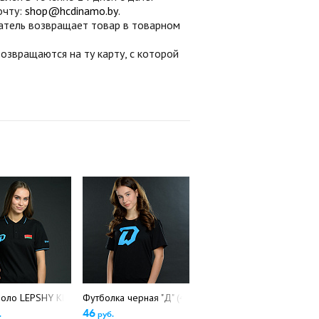
очту:
shop@hcdinamo.by
.
патель возвращает товар в товарном
звращаются на ту карту, с которой
р (5223)
оло LEPSHY KLASSIK POLO (5279)
Футболка черная "Д" (4891).
46
.
руб.