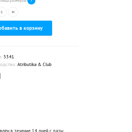
блица размеров
?
S
M
бавить в корзину
л:
5341
одство:
Atributika & Club
лён в течение 14 дней с даты