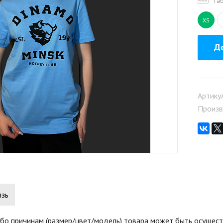
Та
XS
До
Артику
Произв
язь
бо причинам (размер/цвет/модель) товара может быть осуществ