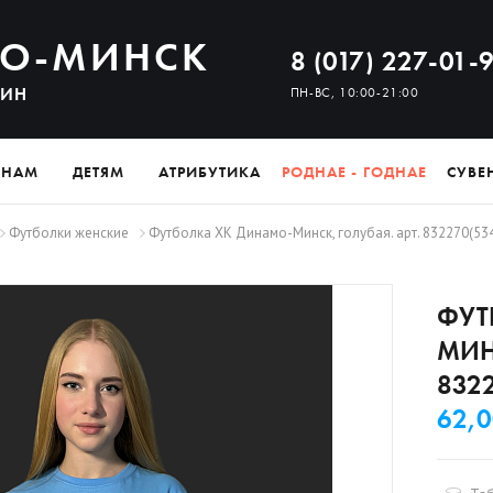
О-МИНСК
8 (017) 227-01-
ЗИН
ПН-ВС, 10:00-21:00
ИНАМ
ДЕТЯМ
АТРИБУТИКА
РОДНАЕ - ГОДНАЕ
СУВЕ
Футболки женские
Футболка ХК Динамо-Минск, голубая. арт. 832270(53
ФУТ
МИН
832
62,0