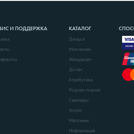
ВИС И ПОДДЕРЖКА
КАТАЛОГ
СПОС
авка
Джерси
акты
Мужчинам
ификаты
Женщинам
Детям
Атрибутика
Роднае-годнае
Сувениры
Услуги
Магазины
Информация