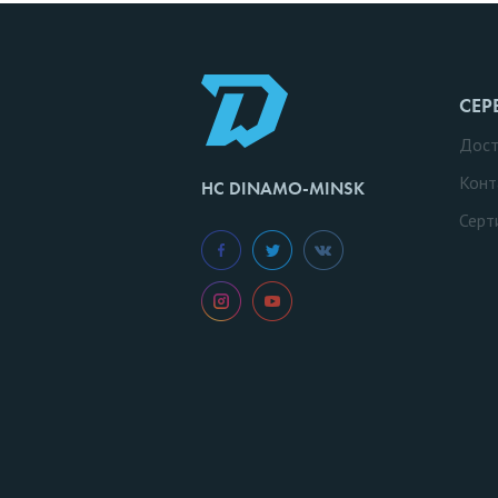
СЕР
Дост
Конт
HC DINAMO-MINSK
Серт