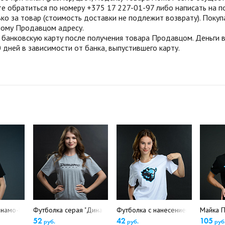
те обратиться по номеру +375 17 227-01-97 либо написать на п
ко за товар (стоимость доставки не подлежит возврату). Поку
нному Продавцом адресу.
анковскую карту после получения товара Продавцом. Деньги во
 дней в зависимости от банка, выпустившего карту.
намо-Минск, черн. арт. 832290(5340)
Футболка серая "Динамо-Минск" (5231).
Футболка с нанесением белая Зуб
Майка П
52
42
105
руб.
руб.
руб