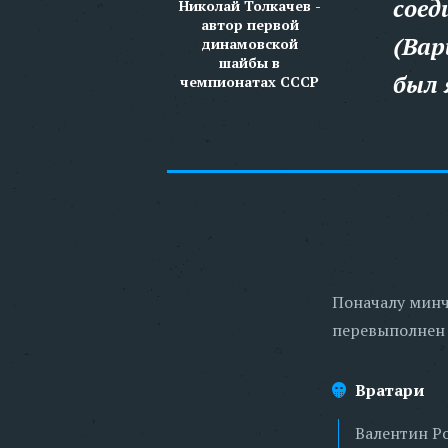
соед
Николай Толкачев -
автор первой
(Вар
динамовской
шайбы в
был 
чемпионатах СССР
Поначалу минч
перевыполнен
Вратари
Валентин Р