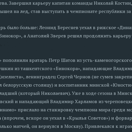
ева. Завершил карьеру капитан команды Николай Костин,
вышел на лед, став выступать в чемпионате республики з
ерь было больше: Леонид Береснев уехал в рижское «Дина
Бинокор», а Анатолий Зверев решил продолжить карьеру
 пополнили вратарь Петр Шатов из усть-каменогорского
шкин из ташкентского «Бинокора», нападающие Владим
изелиста», ленинградец Сергей Чернов (не сумев закрепит
л белорусскую столицу) и воспитанник минской «Юности
адший (который Николаевич). Уже в ходе сезона в Минс
вский и нападающий Владимир Харламов из череповецко
инамо» прислало на стажировку чемпиона мира среди м
 (впрочем, вскоре он уехал в «Крылья Советов») и форв
олько матчей, он вернулся в Москву). Привлекался к игра