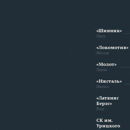
«Шинник»
Омск
«Локомотив»
Москва
«Молот»
Пермь
«Ижсталь»
Ижевск
«Латвияс
Берзс»
Рига
СК им.
Урицкого