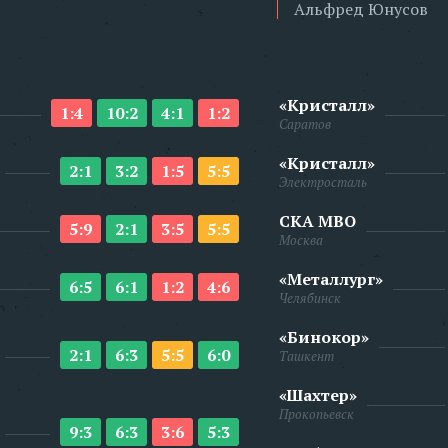
Альфред Юнусов
«Кристалл»
1:4
10:2
4:1
1:2
Саратов
«Кристалл»
2:1
3:2
1:5
5:5
Электросталь
СКА МВО
5:9
2:1
3:5
5:5
Москва
«Металлург»
6:5
6:1
1:2
4:6
Челябинск
«Бинокор»
2:1
6:3
5:5
6:0
Ташкент
«Шахтер»
Прокопьевск
9:3
6:3
3:6
5:3