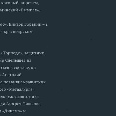
 который, впрочем,
а минский «Вымпел».
мо», Виктор Зорькин – в
 в красноярском
 «Торпедо», защитник
ир Слепышев из
ься в составе, он
» Анатолий
ке появились защитник
го «Металлурга».
олодежи защитника
арда Андрея Тишкова
м «Динамо» и