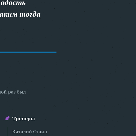
лодость
каким тогда
ной раз был
Тренеры
Виталий Стаин