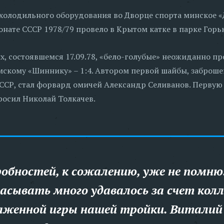
 холодильного оборудования во Дворце спорта минское 
онате СССР 1978/79 провело в Крытом катке в парке Горь
их, состоявшемся 17.09.78, «бело-голубые» неожиданно п
мскому «Шиннику» – 1:4. Автором первой шайбы, заброше
ССР, стал форвард омичей Александр Селиванов. Первую
бросил Николай Толкачев.
обностей, к сожалению, уже не помню
асывать много удавалось за счет кол
женной игры нашей тройки. Виталий