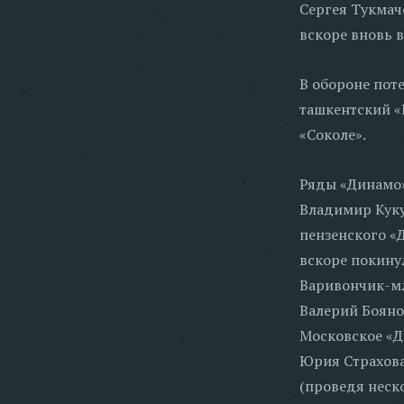
Сергея Тукмач
вскоре вновь 
В обороне пот
ташкентский «
«Соколе».
Ряды «Динамо»
Владимир Куку
пензенского «Д
вскоре покину
Варивончик-мл
Валерий Бояно
Московское «Д
Юрия Страхова
(проведя неск