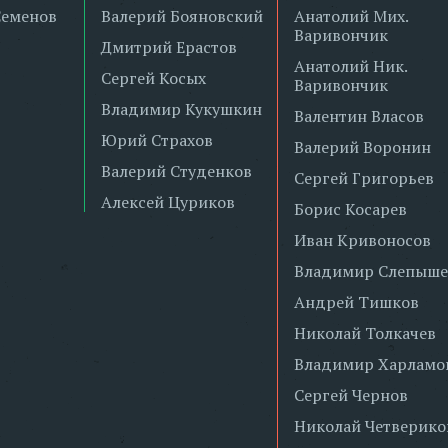
Семенов
Валерий Бояновский
Анатолий Мих.
Варивончик
Дмитрий Ерастов
Анатолий Ник.
Сергей Косых
Варивончик
Владимир Кукушкин
Валентин Власов
Юрий Страхов
Валерий Воронин
Валерий Студенков
Сергей Григорьев
Алексей Цуриков
Борис Косарев
Иван Кривоносов
Владимир Слепыше
Андрей Тишков
Николай Толкачев
Владимир Харламо
Сергей Чернов
Николай Четверико