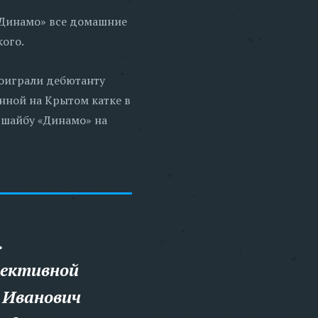
«Динамо» все домашние
кого.
роиграли дебютанту
нной на Крытом катке в
 шайбу «Динамо» на
.
лективной
 Иванович