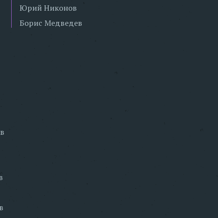
Юрий Никонов
Борис Медведев
в
в
в