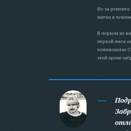
Из-за ремонта
матчи в чемпи
В первом из н
первой лиги о
чемпионатах С
этой арене за
Подр
Забр
отла