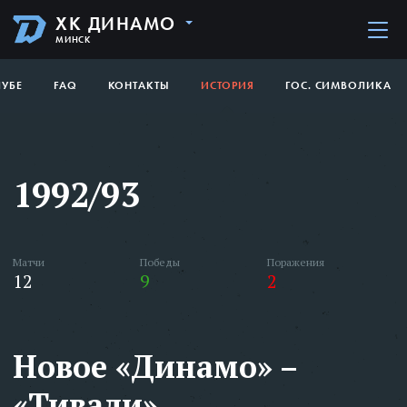
ХК ДИНАМО
МИНСК
ЛУБЕ
FAQ
КОНТАКТЫ
ИСТОРИЯ
ГОС. СИМВОЛИКА
1992/93
Матчи
Победы
Поражения
12
9
2
Новое «Динамо» –
«Тивали»