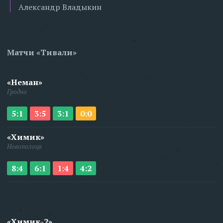
Александр Владыкин
Матчи «Тивали»
«Неман»
Гродно
5:1
3:5
3:1
0:0
«Химик»
Новополоцк
8:4
6:1
1:4
4:2
«Химик-2»