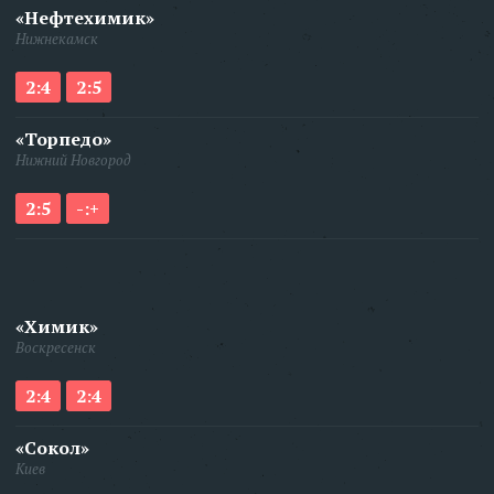
«Нефтехимик»
Нижнекамск
2:4
2:5
«Торпедо»
Нижний Новгород
2:5
-:+
«Химик»
Воскресенск
2:4
2:4
«Сокол»
Киев