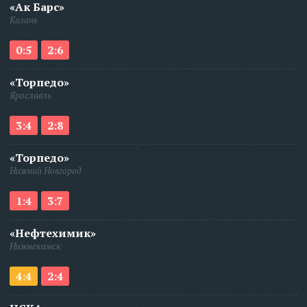
«Ак Барс»
Казань
0:5
2:6
«Торпедо»
Ярославль
3:4
2:8
«Торпедо»
Нижний Новгород
1:4
3:7
«Нефтехимик»
Нижнекамск
4:4
2:4