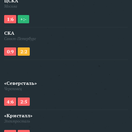
ЦСКА
Москва
1:6
+:-
СКА
Санкт-Петербург
0:9
2:2
«Северсталь»
Череповец
4:6
2:5
«Кристалл»
Электросталь