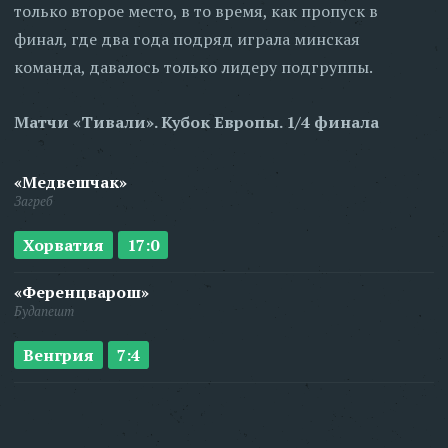
только второе место, в то время, как пропуск в
финал, где два года подряд играла минская
команда, давалось только лидеру подгруппы.
Матчи «Тивали». Кубок Европы. 1/4 финала
«Медвешчак»
Загреб
Хорватия
17:0
«Ференцварош»
Будапешт
Венгрия
7:4