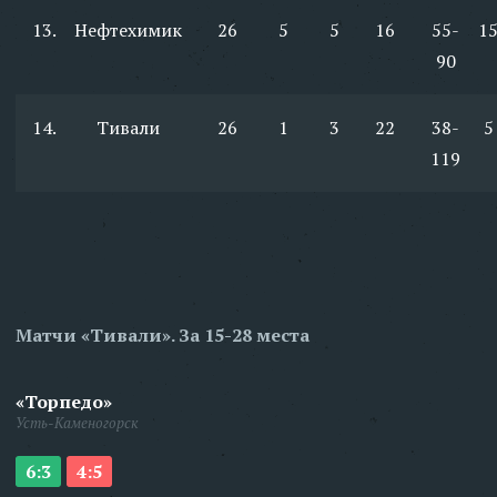
13.
Нефтехимик
26
5
5
16
55-
1
90
14.
Тивали
26
1
3
22
38-
5
119
Матчи «Тивали». За 15-28 места
«Торпедо»
Усть-Каменогорск
6:3
4:5