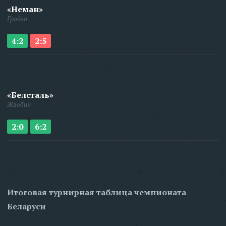
«Неман»
Гродно
4:2
2:5
«Белсталь»
Жлобин
2:0
6:2
Итоговая турнирная таблица чемпионата
Беларуси