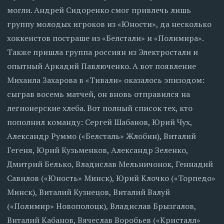
могли. Андрей Сидоренко смог привлечь лишь
группу молодых игроков из «Юности», да несколько
хоккеистов постраше из «Белстали» и «Полимира».
Также пришла группа россиян из Электростали и
опытный Аркадий Павлюченко. А вот появление
Михаила Захарова в «Тивали» оказалось эпизодом:
сыграв восемь матчей, он вновь отправился на
легионерские хлеба. Вот полный список тех, кто
пополнил команду: Сергей Шабанов, Юрий Чух,
Александр Руммо («Белсталь» Жлобин), Виталий
Гегеня, Юрий Кузьменков, Александр Зеленко,
Дмитрий Белько, Владислав Мельничонок, Геннадий
Савилов («Юность» Минск), Юрий Клочко («Торпедо»
Минск), Виталий Кузнецов, Виталий Валуй
(«Полимир» Новополоцк), Владислав Брызгалов,
Виталий Кабанов, Вячеслав Воробьев («Кристалл»