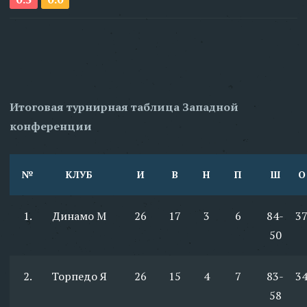
Итоговая турнирная таблица Западной
конференции
№
КЛУБ
И
В
Н
П
Ш
О
1.
Динамо М
26
17
3
6
84-
3
50
2.
Торпедо Я
26
15
4
7
83-
3
58