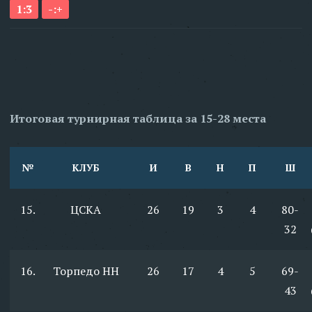
1:3
-:+
Итоговая турнирная таблица за 15-28 места
№
КЛУБ
И
В
Н
П
Ш
15.
ЦСКА
26
19
3
4
80-
32
16.
Торпедо НН
26
17
4
5
69-
43