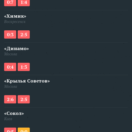
0:7
1:4
«Химик»
Воскресенск
0:3
2:5
«Динамо»
Москва
0:4
1:3
«Крылья Советов»
Москва
2:6
2:5
«Сокол»
Киев
0:5
0:0