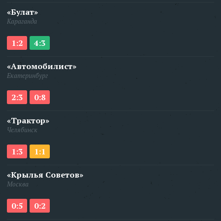
«Булат»
Караганда
1:2
4:3
«Автомобилист»
Екатеринбург
2:3
0:8
«Трактор»
Челябинск
1:3
1:1
«Крылья Советов»
Москва
0:5
0:2