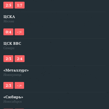
2:5
1:7
ЦСКА
Москва
0:4
-:+
ЦСК ВВС
Самара
2:3
2:4
«Металлург»
Новокузнецк
2:3
-:+
«Сибирь»
Новосибирск