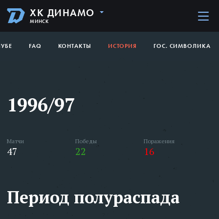
ХК ДИНАМО
МИНСК
ЛУБЕ
FAQ
КОНТАКТЫ
ИСТОРИЯ
ГОС. СИМВОЛИКА
1996/97
Матчи
Победы
Поражения
47
22
16
Период полураспада