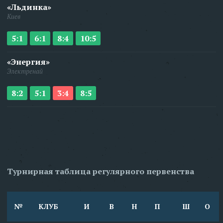
«Льдинка»
Киев
5:1
6:1
8:4
10:5
«Энергия»
Электренай
8:2
5:1
3:4
8:5
Турнирная таблица регулярного первенства
№
КЛУБ
И
В
Н
П
Ш
О