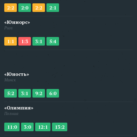
2:2
2:0
2:2
2:1
«Юниорс»
Рига
1:1
1:3
3:1
5:4
«Юность»
Минск
5:2
3:1
9:2
6:0
«Олимпия»
Польша
11:0
3:0
12:1
13:2