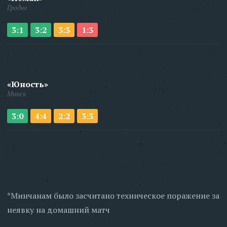
Гродно
3:1
3:2
3:3
1:3
«Юность»
Минск
3:0
4:4
2:2
3:3
*Минчанам было засчитано техническое поражение за
неявку на домашний матч