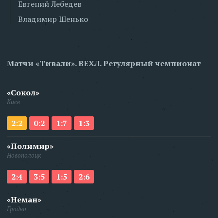
Евгений Лебедев
Владимир Шенько
Матчи «Тивали». ВЕХЛ. Регулярный чемпионат
«Сокол»
Киев
2:2
0:2
1:7
1:3
«Полимир»
Новополоцк
2:4
3:5
1:5
2:6
«Неман»
Гродно