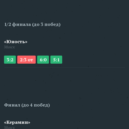
1/2 финала (до 3 побед)
«Юность»
Минск
3:2
2:3 от
6:0
5:1
Финал (до 4 побед)
«Керамин»
Минск