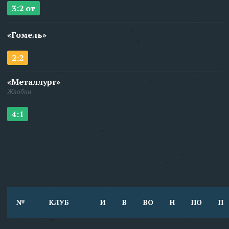
3:2 от
«Гомель»
2:2
«Металлург»
Жлобин
4:1
№
КЛУБ
И
В
ВО
Н
ПО
П