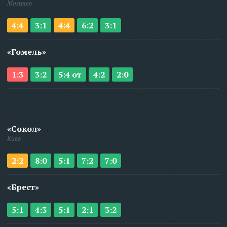
Могилев
4:4
3:1
4:4
6:2
3:1
«Гомель»
1:3
3:2
5:4 от
4:2
2:0
«Сокол»
Киев
2:2
8:0
5:1
7:2
7:0
«Брест»
5:1
4:3
5:1
2:1
3:2