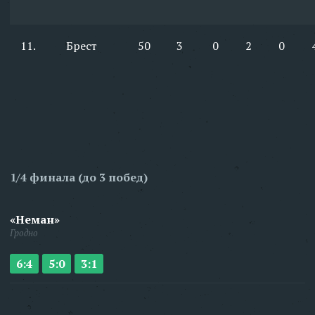
11.
Брест
50
3
0
2
0
1/4 финала (до 3 побед)
«Неман»
Гродно
6:4
5:0
3:1