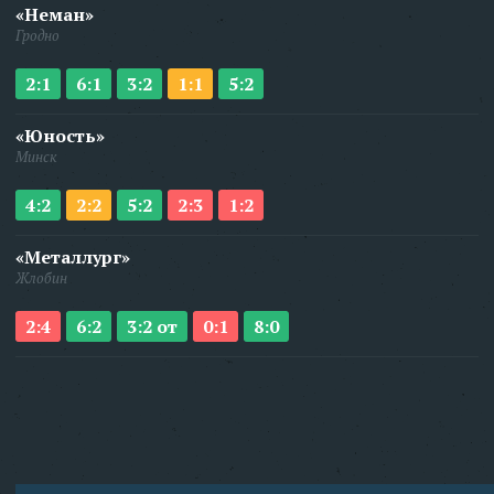
«Неман»
Гродно
2:1
6:1
3:2
1:1
5:2
«Юность»
Минск
4:2
2:2
5:2
2:3
1:2
«Металлург»
Жлобин
2:4
6:2
3:2 от
0:1
8:0