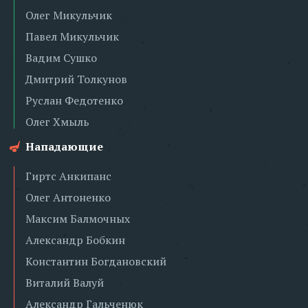
Олег Микульчик
Павел Микульчик
Вадим Сушко
Дмитрий Толкунов
Руслан Федотенко
Олег Хмыль
Нападающие
Гиртс Анкипанс
Олег Антоненко
Максим Балмочных
Александр Бобкин
Константин Богдановский
Виталий Валуй
Александр Гальченюк