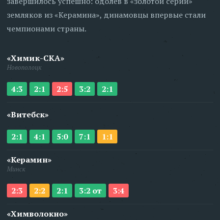
завершилось успешно: одолев в «золотой серии»
земляков из «Керамина», динамовцы впервые стали
чемпионами страны.
«Химик-СКА»
Новополоцк
4:3
2:1
2:5
3:2
2:1
«Витебск»
2:1
4:1
5:0
7:1
1:1
«Керамин»
Минск
2:3
2:2
2:1
3:2 от
3:4
«Химволокно»