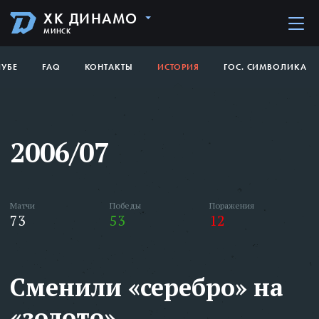
ХК ДИНАМО
МИНСК
ЛУБЕ
FAQ
КОНТАКТЫ
ИСТОРИЯ
ГОС. СИМВОЛИКА
2006/07
Матчи
Победы
Поражения
73
53
12
Сменили «серебро» на
«золото»