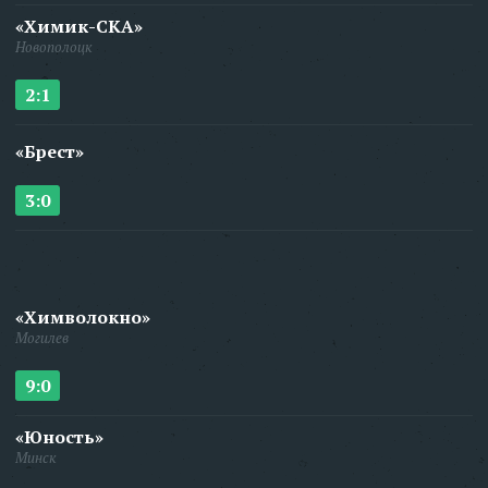
«Химик-СКА»
Новополоцк
2:1
«Брест»
3:0
«Химволокно»
Могилев
9:0
«Юность»
Минск