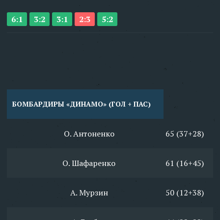
6:1
3:2
3:1
2:3
5:2
БОМБАРДИРЫ «ДИНАМО» (ГОЛ + ПАС)
О. Антоненко
65 (37+28)
О. Шафаренко
61 (16+45)
А. Мурзин
50 (12+38)