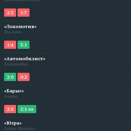
2:3
1:7
«Локомотив»
Ярославль
1:4
3:1
«Автомобилист»
Екатеринбург
2:0
0:2
«Барыс»
Астана
2:5
2:1 от
«Югра»
Ханты-Мансийск