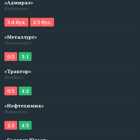
«Адмирал»
Владивосток
3:4 бул.
2:3 бул.
«Металлург»
Магнитогорск
0:3
3:1
«Трактор»
Челябинск
0:3
4:2
«Нефтехимик»
Нижнекамск
2:5
4:3