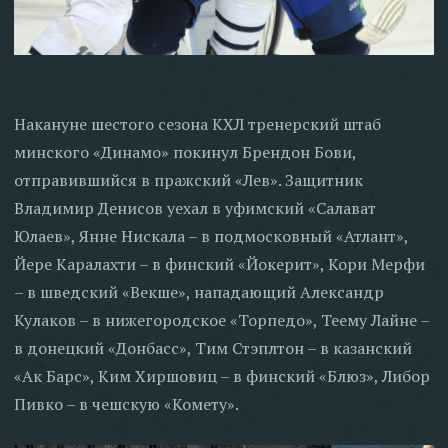
Накануне шестого сезона КХЛ тренерский штаб
минского «Динамо» покинул Брендон Бови,
отправившийся в пражский «Лев». Защитник
Владимир Денисов уехал в уфимский «Салават
Юлаев», Янне Нискала – в подмосковный «Атлант»,
Йере Каралахти – в финский «Йокерит», Кори Мерфи
– в шведский «Векше», нападающий Александр
Кулаков – в нижегородское «Торпедо», Теему Лайне –
в донецкий «Донбасс», Тим Стэплтон – в казанский
«Ак Барс», Ким Хиршовиц – в финский «Блюз», Либор
Пивко – в чешскую «Комету».