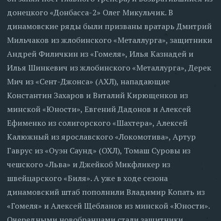
донецкого «Донбасса-2» Олег Микульчик. В
динамовские ряды были призваны вратарь Дмитрий
Мильчаков из жлобинского «Металлурга», защитники
Андрей Филичкин из «Гомеля», Илья Казнадей и
Илья Шинкевич из жлобинского «Металлурга», Дерек
Мич из «Сент-Джонса» (АХЛ), нападающие
Константин Захаров и Виталий Кирющенков из
минской «Юности», Евгений Дадонов и Алексей
Ефименко из солигорского «Шахтера», Алексей
Калюжный из ярославского «Локомотива», Артур
Гаврус из «Оуэн Саунд» (ОХЛ), Томаш Суровы из
чешского «Льва» и Джейкоб Микфликер из
швейцарского «Биля». А уже в ходе сезона
динамовский штаб пополнили Владимир Копать из
«Гомеля» и Алексей Щебланов из минской «Юности».
Очередными новобранцами стали защитники