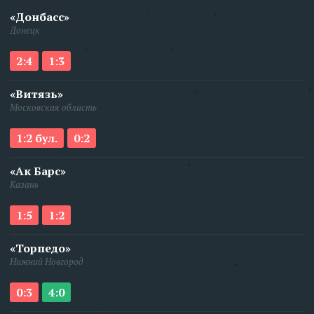
«Донбасс»
Донецк
2:4
1:3
«Витязь»
Московская область
1:2 бул.
0:2
«Ак Барс»
Казань
1:5
1:2
«Торпедо»
Нижний Новгород
0:3
4:0