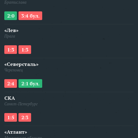
Братислава
2:0
3:4 бул.
«Лев»
Прага
1:3
1:3
«Северсталь»
Череповец
2:4
2:1 бул.
СКА
Санкт-Петербург
1:5
2:3
«Атлант»
Московская область