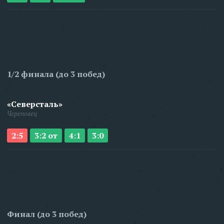
1/2 финала (до 3 побед)
«Северсталь»
Череповец
2:5
3:2 от
4:1
3:0
Финал (до 3 побед)