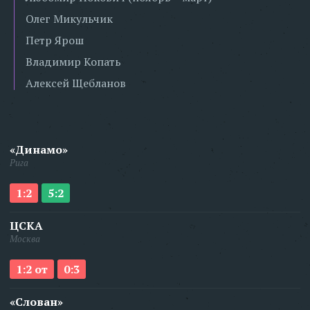
Олег Микульчик
Петр Ярош
Владимир Копать
Алексей Щебланов
«Динамо»
Рига
1:2
5:2
ЦСКА
Москва
1:2 от
0:3
«Слован»