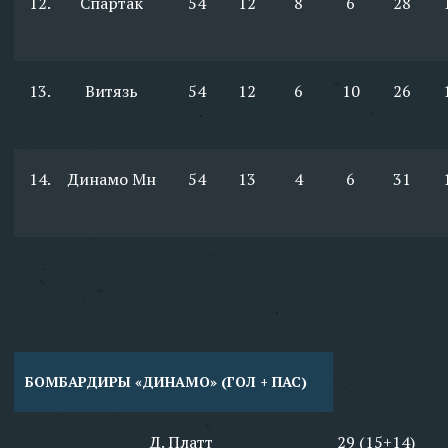
12.
Спартак
54
12
8
6
28
13.
Витязь
54
12
6
10
26
14.
Динамо Мн
54
13
4
6
31
БОМБАРДИРЫ «ДИНАМО» (ГОЛ + ПАС)
Д. Платт
29 (15+14)