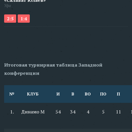
«Салават Юлаев»
Уфа
2:5
1:4
Итоговая турнирная таблица Западной
конференции
№
КЛУБ
И
В
ВО
ПО
П
1.
Динамо М
54
34
4
5
11