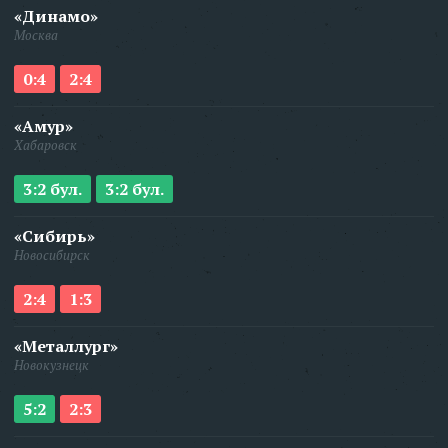
«Динамо»
Москва
0:4
2:4
«Амур»
Хабаровск
3:2 бул.
3:2 бул.
«Сибирь»
Новосибирск
2:4
1:3
«Металлург»
Новокузнецк
5:2
2:3