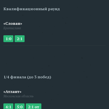
Квалификационный раунд
«Слован»
Братислава
1:0
2:1
1/4 финала (до 3 побед)
«Атлант»
Московская область
4:1
5:0
2:1 от