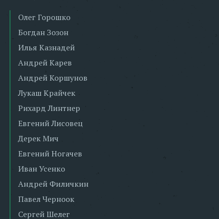
Олег Горошко
Богдан Зозон
Илья Казнадей
Андрей Карев
Андрей Коршунов
Лукаш Крайчек
Рихард Линтнер
Евгений Лисовец
Дерек Мич
Евгений Ногачев
Иван Усенко
Андрей Филичкин
Павел Черноок
Сергей Шелег