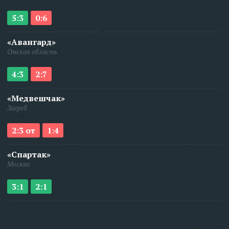
5:3
0:6
«Авангард»
Омская область
4:3
2:7
«Медвешчак»
Загреб
2:3 от
1:4
«Спартак»
Москва
3:1
2:1