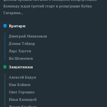
Команду ждал третий старт в розыгрыше Кубка
Гагарина...
Вратари
Дмитрий Мильчаков
Дэнни Тэйлор
Ларс Хауген
Ян Шелепнев
Защитники
Алексей Бадун
Ник Бэйлен
Олег Горошко
Илья Казнадей
Лукаш Крайчек