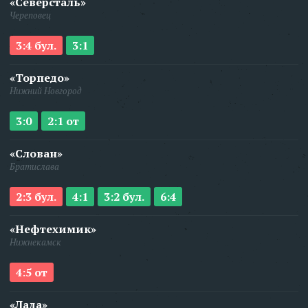
«Северсталь»
Череповец
3:4 бул.
3:1
«Торпедо»
Нижний Новгород
3:0
2:1 от
«Слован»
Братислава
2:3 бул.
4:1
3:2 бул.
6:4
«Нефтехимик»
Нижнекамск
4:5 от
«Лада»