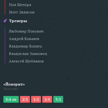
Пол Щехура
Мэтт Эллисон
Тренеры
Любомир Покович
Андрей Ковалев
Владимир Копать
Владислав Занковец
Алексей Щебланов
«Йокерит»
Хельсинки
5:4 от
2:3
1:3
2:5
3:1