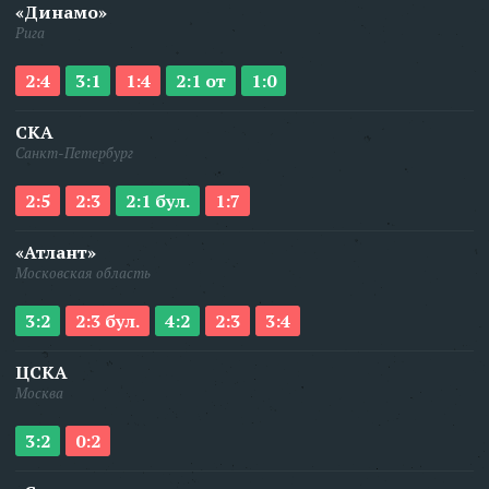
«Динамо»
Рига
2:4
3:1
1:4
2:1 от
1:0
СКА
Санкт-Петербург
2:5
2:3
2:1 бул.
1:7
«Атлант»
Московская область
3:2
2:3 бул.
4:2
2:3
3:4
ЦСКА
Москва
3:2
0:2