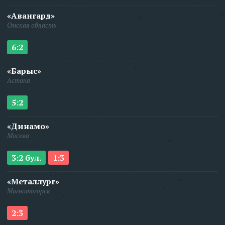
«Авангард»
Омская область
6:2
«Барыс»
Астана
5:2
«Динамо»
Москва
3:2 бул.
1:3
«Металлург»
Магнитогорск
2:3