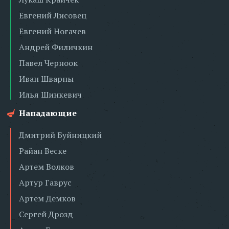
Евгений Лисовец
Евгений Ногачев
Андрей Филичкин
Павел Черноок
Иван Шварны
Илья Шинкевич
Нападающие
Дмитрий Буйницкий
Райан Веске
Артем Волков
Артур Гаврус
Артем Демков
Сергей Дрозд