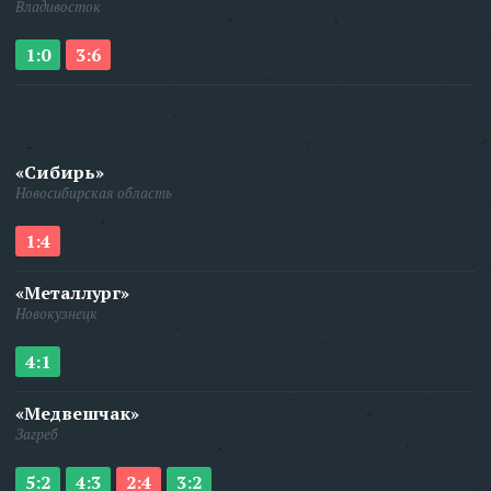
Владивосток
1:0
3:6
«Сибирь»
Новосибирская область
1:4
«Металлург»
Новокузнецк
4:1
«Медвешчак»
Загреб
5:2
4:3
2:4
3:2