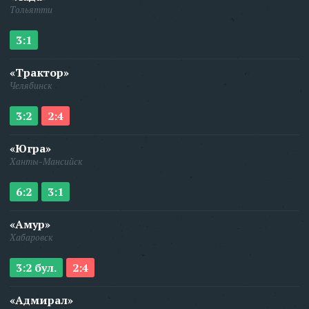
Тольятти
3:1
«Трактор»
Челябинск
3:2
2:4
«Югра»
Ханты-Мансийск
6:2
3:1
«Амур»
Хабаровск
3:2 бул.
2:4
«Адмирал»