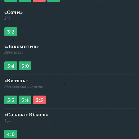
«Сочи»
2:4
3:2
«Локомотив»
Ярославль
5:4
3:0
«Витязь»
Московская область
5:3
5:4
2:5
«Салават Юлаев»
Уфа
4:0