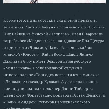
Кроме того, в динамовские ряды были призваны
защитники Алексей Бадун из гродненского «Немана»,
Ник Бэйлен из финской «Таппары», Иван Шварны из
загребского «Медвешчака», нападающие Пол Щехура
из рижского «Динамо», Павел Развадовский из
минской «Юности», Райан Веске, Шарль Лингле,
Джонатан Чичу и Мэтт Эллисон из загребского
«Медвешчака». После годичной отлучки в
нижегородское «Торпедо» возвратился в минское
«Динамо» Александр Кулаков. А уже в ходе сезона
команду пополнили голкипер Дэнни Тэйлор из
шведского «Фэрьестада», форварды Артем Демков из
«Сочи» и Андрей Степанов из нижнекамского
«Нефтехимика».