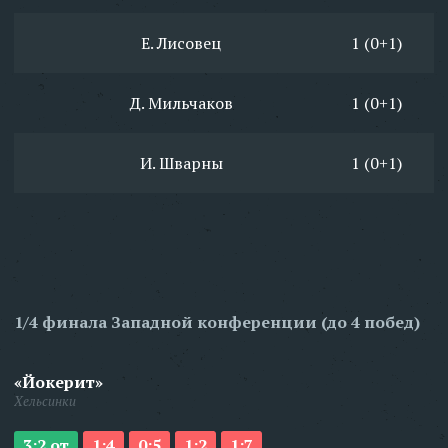
Е. Лисовец
1 (0+1)
Д. Мильчаков
1 (0+1)
И. Шварны
1 (0+1)
1/4 финала Западной конференции (до 4 побед)
«Йокерит»
Хельсинки
3:2 от
1:4
0:5
1:2
1:7