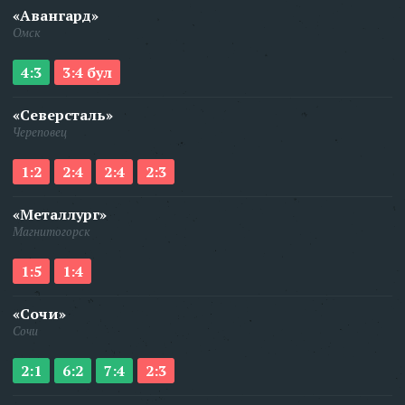
«Авангард»
Омск
4:3
3:4 бул
«Северсталь»
Череповец
1:2
2:4
2:4
2:3
«Металлург»
Магнитогорск
1:5
1:4
«Сочи»
Сочи
2:1
6:2
7:4
2:3