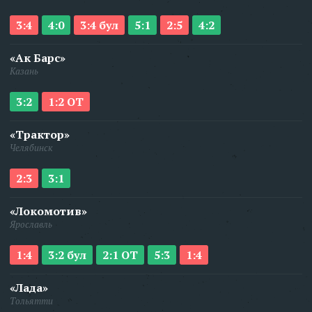
3:4
4:0
3:4 бул
5:1
2:5
4:2
«Ак Барс»
Казань
3:2
1:2 ОТ
«Трактор»
Челябинск
2:3
3:1
«Локомотив»
Ярославль
1:4
3:2 бул
2:1 ОТ
5:3
1:4
«Лада»
Тольятти