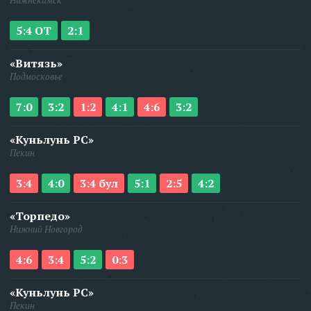
Нижнекамск
5:4 ОТ
2:1
«Витязь»
Подмосковье
7:0
3:2
1:2
4:1
4:6
3:2
«Куньлунь РС»
Пекин
3:4
4:0
3:4 бул
5:1
2:5
4:2
«Торпедо»
Нижний Новгород
4:6
3:4
5:2
0:3
«Куньлунь РС»
Пекин