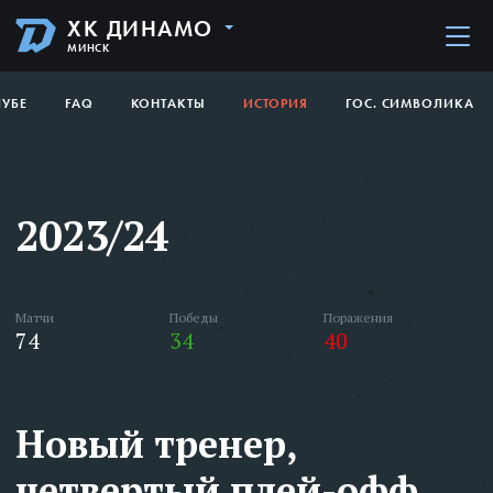
ХК ДИНАМО
МИНСК
ЛУБЕ
FAQ
КОНТАКТЫ
ИСТОРИЯ
ГОС. СИМВОЛИКА
2023/24
Матчи
Победы
Поражения
74
34
40
Новый тренер,
четвертый плей-офф