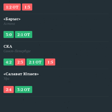
1:2 ОТ
1:3
«Барыс»
Астана
3:0
2:1 ОТ
СКА
Санкт-Петербург
4:2
2:3
2:1 ОТ
1:5
«Салават Юлаев»
Уфа
2:4
3:2 ОТ