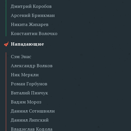
Дмитрий Коробов
Арсений Бринкман
Никита Жихарев
Константин Волочко
Нападающие
Сэм Энас
Александр Волков
Ник Меркли
Роман Горбунов
Виталий Пинчук
Вадим Мороз
Даниил Сотишвили
Даниил Липский
Владислав Кодола