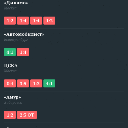
«Динамо»
Москва
1:2
1:4
1:4
1:2
«Автомобилист»
Екатеринбург
4:1
1:4
ЦСКА
Москва
0:4
3:5
1:2
4:1
«Амур»
Хабаровск
1:2
2:3 ОТ