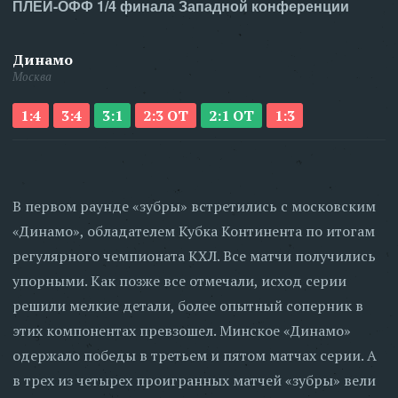
ПЛЕЙ-ОФФ 1/4 финала Западной конференции
Динамо
Москва
1:4
3:4
3:1
2:3 ОТ
2:1 ОТ
1:3
В первом раунде «зубры» встретились с московским
«Динамо», обладателем Кубка Континента по итогам
регулярного чемпионата КХЛ. Все матчи получились
упорными. Как позже все отмечали, исход серии
решили мелкие детали, более опытный соперник в
этих компонентах превзошел. Минское «Динамо»
одержало победы в третьем и пятом матчах серии. А
в трех из четырех проигранных матчей «зубры» вели