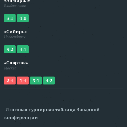
«Адмирал»
Владивосток
3:1
4:0
«Сибирь»
Новосибирск
3:2
4:1
«Спартак»
Москва
2:4
1:4
3:1
4:2
Итоговая турнирная таблица Западной
конференции