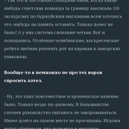
- Так это ж постоянно скандалы были, когда какая-
нибудь советская команда за границу выезжала. Об
экскурсиях по буржуйским магазинам всем хотелось
что-нибудь на память оставить. Только денег не
было! А у них система слежения четкая. Вот и
попадались. Особенно челябинские, воскресенские
ребята любили разевать рот на караваи в заморских
упаковках.
Вообще-то я немножко не про тех воров
спросить хотел.
- Ну, это тоже повсеместное и хроническое явление
было. Только везде по-разному. В большинстве
случаев руководство пыталось не заворовываться.
Иначе долго на одном месте не просидишь. Игроки
могут обидеться, что выльется в массовое