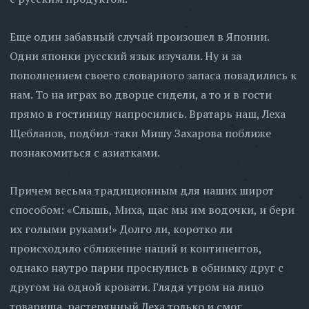
Еще один забавный случай произошел в Японии.
Одни японки русский язык изучали. Ну и за
пополнением своего словарного запаса повадились к
нам. То на играх во дворце сидели, а то и в гости
прямо в гостиницу напросились. Вратарь наш, Леха
Щебланов, подбил-таки Мишу Захарова поближе
познакомиться с азиатками.
Причем весьма традиционным для наших широт
способом: «Слышь, Миха, щас мы им водочки, и бери
их голыми руками!» Долго ли, коротко ли
происходило сближение наций и континентов,
однако наутро парни проснулись в обнимку друг с
другом на одной кровати. Глядя утром на лицо
товарища, растерянный Леха только и смог