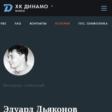
ХК ДИНАМО
МИНСК
ЛУБЕ
FAQ
КОНТАКТЫ
ИСТОРИЯ
ГОС. СИМВОЛИКА
Всю карьеру – в одном клубе
Эдуард Дьяконов