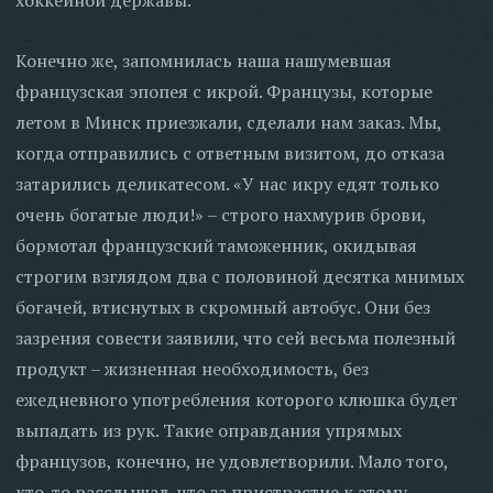
хоккейной державы.
Конечно же, запомнилась наша нашумевшая
французская эпопея с икрой. Французы, которые
летом в Минск приезжали, сделали нам заказ. Мы,
когда отправились с ответным визитом, до отказа
затарились деликатесом. «У нас икру едят только
очень богатые люди!» – строго нахмурив брови,
бормотал французский таможенник, окидывая
строгим взглядом два с половиной десятка мнимых
богачей, втиснутых в скромный автобус. Они без
зазрения совести заявили, что сей весьма полезный
продукт – жизненная необходимость, без
ежедневного употребления которого клюшка будет
выпадать из рук. Такие оправдания упрямых
французов, конечно, не удовлетворили. Мало того,
кто-то расслышал, что за пристрастие к этому