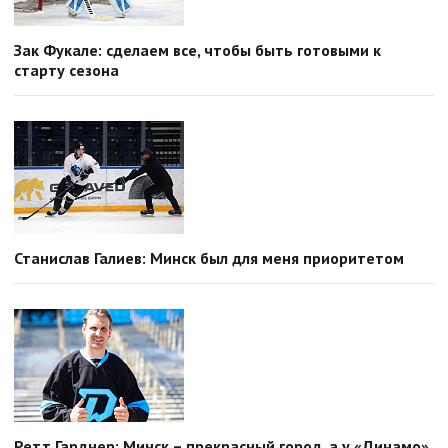
Зак Фукале: сделаем все, чтобы быть готовыми к
старту сезона
Станислав Галиев: Минск был для меня приоритетом
Ретт Гарднер: Минск – прекрасный город, а у «Динамо»