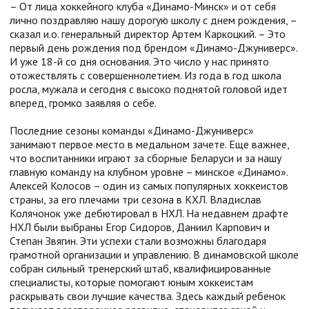
– От лица хоккейного клуба «Динамо-Минск» и от себя
лично поздравляю нашу дорогую школу с днем рождения, –
сказал и.о. генеральный директор Артем Каркоцкий. – Это
первый день рождения под брендом «Динамо-Джуниверс».
И уже 18-й со дня основания. Это число у нас принято
отожествлять с совершеннолетием. Из года в год школа
росла, мужала и сегодня с высоко поднятой головой идет
вперед, громко заявляя о себе.
Последние сезоны команды «Динамо-Джуниверс»
занимают первое место в медальном зачете. Еще важнее,
что воспитанники играют за сборные Беларуси и за нашу
главную команду на клубном уровне – минское «Динамо».
Алексей Колосов – один из самых популярных хоккеистов
страны, за его плечами три сезона в КХЛ. Владислав
Колячонок уже дебютировал в НХЛ. На недавнем драфте
НХЛ были выбраны Егор Сидоров, Даниил Карпович и
Степан Звягин. Эти успехи стали возможны благодаря
грамотной организации и управлению. В динамовской школе
собран сильный тренерский штаб, квалифицированные
специалисты, которые помогают юным хоккеистам
раскрывать свои лучшие качества. Здесь каждый ребенок