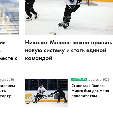
ив
Николас Мелош: важно принять
.
новую систему и стать единой
есте с
командой
густа 2026
1 августа 2026
ИНТЕРВЬЮ
 сделаем
Станислав Галиев:
ыть
Минск был для меня
старту
приоритетом