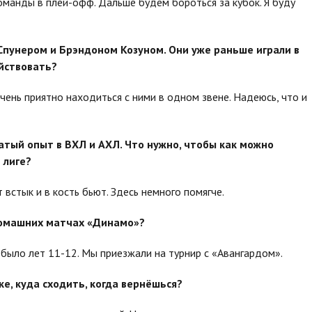
команды в плей-офф. Дальше будем бороться за кубок. Я буду
 Спунером и Брэндоном Козуном. Они уже раньше играли в
йствовать?
чень приятно находиться с ними в одном звене. Надеюсь, что и
гатый опыт в ВХЛ и АХЛ. Что нужно, чтобы как можно
 лиге?
 встык и в кость бьют. Здесь немного помягче.
домашних матчах «Динамо»?
е было лет 11-12. Мы приезжали на турнир с «Авангардом».
ке, куда сходить, когда вернёшься?