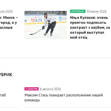
юля 2026
30 июля 2026
ИНТЕРВЬЮ
: Минск –
Илья Кулаков: очень
ород, а у
приятно подписать
ассные
контракт с клубом, за
который выступал
мой отец
УБРИК
6 августа 2026
СОБЫТИЯ
штаб
Максим Стась покидает расположение нашей
команды