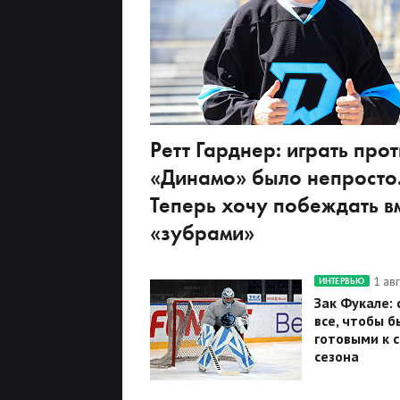
Ретт Гарднер: играть прот
«Динамо» было непросто
Теперь хочу побеждать вм
«зубрами»
1 ав
ИНТЕРВЬЮ
Зак Фукале:
все, чтобы б
готовыми к 
сезона