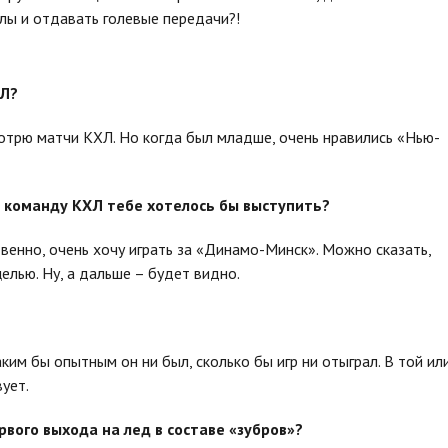
олы и отдавать голевые передачи?!
ХЛ?
отрю матчи КХЛ. Но когда был младше, очень нравились «Нью-
ю команду КХЛ тебе хотелось бы выступить?
твенно, очень хочу играть за «Динамо-Минск». Можно сказать,
елью. Ну, а дальше – будет видно.
аким бы опытным он ни был, сколько бы игр ни отыграл. В той ил
ует.
вого выхода на лед в составе «зубров»?