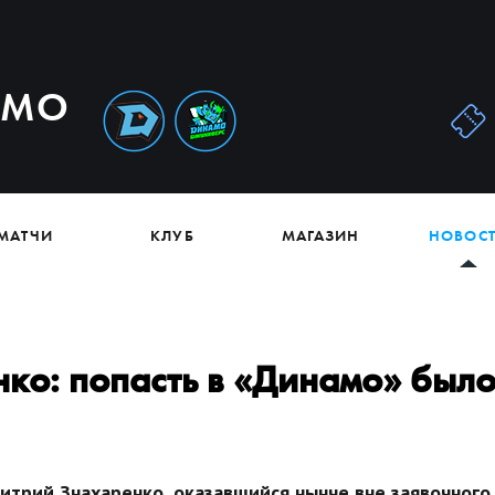
АМО
МАТЧИ
КЛУБ
МАГАЗИН
НОВОС
ко: попасть в «Динамо» был
трий Знахаренко, оказавшийся нынче вне заявочного