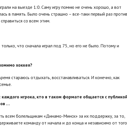
грали на выезде 1:0. Саму игру помню не очень хорошо, а вот
ась в память. Было очень страшно – все-таки первый раз проти
справиться со всем этим.
 только, что сначала играл под 75, но его не было. Потому и
 помимо хоккея?
время стараюсь отдыхать, восстанавливаться. И конечно, как
семье.
 каждого игрока, кто в таком формате общается с публикой
лов …
сть всем болельщикам «Динамо-Минск» за их поддержку, за то,
ерживаете команду от начала и до конца и независимо от того