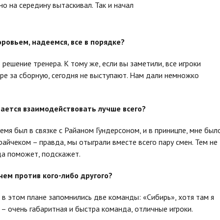
но на середину вытаскивал. Так и начал
оровьем, надеемся, все в порядке?
 решение тренера. К тому же, если вы заметили, все игроки
ре за сборную, сегодня не выступают. Нам дали немножко
чается взаимодействовать лучше всего?
ремя был в связке с Райаном Гундерсоном, и в приницпе, мне был
айчеком – правда, мы отыграли вместе всего пару смен. Тем не
гда поможет, подскажет.
 чем против кого-либо другого?
 в этом плане запомнились две команды: «Сибирь», хотя там я
 – очень габаритная и быстра команда, отличные игроки.