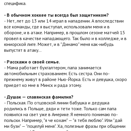
специфика.
- В обычном хоккее ты всегда был защитником?
- Нет, лет до 13 или 14 играл в нападении. А впоследствии
все команды, где я выступал, использовали меня и в
обороне, и в атаке. Например, в прошлом сезоне матчей 15
провел в качестве нападающего. Так было и в колледже, и в
юниорской лиге. Может, и в "Динамо" меня как-нибудь
выпустят в атаку…
- Расскажи о своей семье.
- Мама работает бухгалтером, папа занимается
автомобильным страхованием. Есть сестра. Они по-
прежнему живут в районе Нью-Йорка. Есть и девушка, скоро
приедет ко мне в Минск и рада этому.
- Душак — славянская фамилия?
- Польская. По отцовской линии бабушка и дедушка
родились в Польше, дяди и тети тоже. Только сам папа
появился на свет уже в Америке. Я немного понимаю по-
польски. Например, "я че кохам" — "я тебя люблю". Или "дай
ми бузи" — "поцелуй меня". Ха, полезные фразы при общении