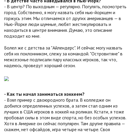
- В детстве часто наведывался в Нью-Йорк?
- В центр? По выходным — регулярно. Погулять, посмотреть
город. Собственно, я могу назвать себя нью-йоркцем и
горжусь этим. Мы отличаемся от других американцев — в
Нью-Йорке люди шумные, любят жестикулировать и
находиться в центре внимания. Думаю, это описание
подходит ко мне.
Болел же с детства за "Айлендерс". И сейчас могу назвать
себя их поклонником, слежу за командой. "Островитяне" в
межсезонье подписали пару классных игроков, так что,
надеюсь, проведут хороший сезон.
- Как ты начал заниматься хоккеем?
- Взял пример с двоюродного брата. В колледже он
добился определенных успехов, а затем стал одним из
лучших в США игроков в хоккей на роликах. Кстати, я тоже
пробовал силы в этом виде спорта, но без особых успехов.
Хотя в Америке он сейчас популярен. Там другие правила —
скажем, нет офсайдов, игра четыре на четыре. Своя