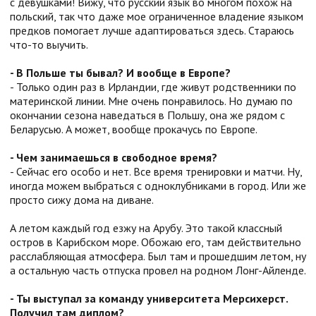
с девушками! Вижу, что русский язык во многом похож на
польский, так что даже мое ограниченное владение языком
предков помогает лучше адаптироваться здесь. Стараюсь
что-то выучить.
- В Польше ты бывал? И вообще в Европе?
- Только один раз в Ирландии, где живут родственники по
материнской линии. Мне очень понравилось. Но думаю по
окончании сезона наведаться в Польшу, она же рядом с
Беларусью. А может, вообще прокачусь по Европе.
- Чем занимаешься в свободное время?
- Сейчас его особо и нет. Все время тренировки и матчи. Ну,
иногда можем выбраться с одноклубниками в город. Или же
просто сижу дома на диване.
А летом каждый год езжу на Арубу. Это такой классный
остров в Карибском море. Обожаю его, там действительно
расслабляющая атмосфера. Был там и прошедшим летом, ну
а остальную часть отпуска провел на родном Лонг-Айленде.
- Ты выступал за команду университета Мерсихерст.
Получил там диплом?