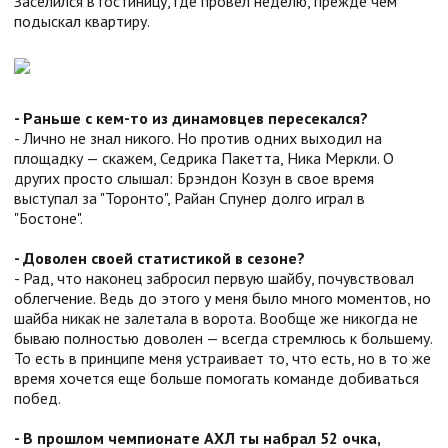
Заселился в гостиницу, где провел неделю, прежде чем
подыскал квартиру.
- Раньше с кем-то из динамовцев пересекался?
- Лично не знал никого. Но против одних выходил на
площадку — скажем, Седрика Пакетта, Ника Меркли. О
других просто слышал: Брэндон Козун в свое время
выступал за "Торонто", Райан Спунер долго играл в
"Бостоне".
- Доволен своей статистикой в сезоне?
- Рад, что наконец забросил первую шайбу, почувствовал
облегчение. Ведь до этого у меня было много моментов, но
шайба никак не залетала в ворота. Вообще же никогда не
бываю полностью доволен — всегда стремлюсь к большему.
То есть в принципе меня устраивает то, что есть, но в то же
время хочется еще больше помогать команде добиваться
побед.
- В прошлом чемпионате АХЛ ты набрал 52 очка,