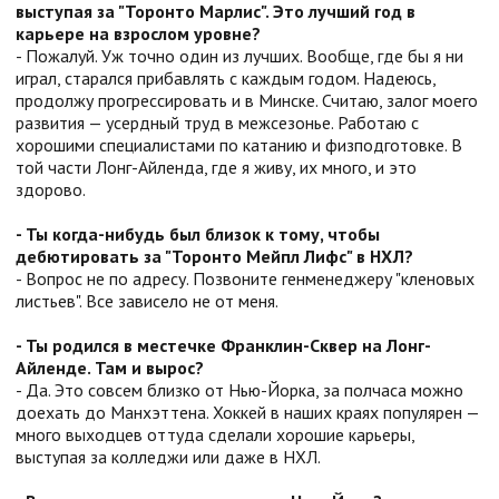
выступая за "Торонто Марлис". Это лучший год в
карьере на взрослом уровне?
- Пожалуй. Уж точно один из лучших. Вообще, где бы я ни
играл, старался прибавлять с каждым годом. Надеюсь,
продолжу прогрессировать и в Минске. Считаю, залог моего
развития — усердный труд в межсезонье. Работаю с
хорошими специалистами по катанию и физподготовке. В
той части Лонг-Айленда, где я живу, их много, и это
здорово.
- Ты когда-нибудь был близок к тому, чтобы
дебютировать за "Торонто Мейпл Лифс" в НХЛ?
- Вопрос не по адресу. Позвоните генменеджеру "кленовых
листьев". Все зависело не от меня.
- Ты родился в местечке Франклин-Сквер на Лонг-
Айленде. Там и вырос?
- Да. Это совсем близко от Нью-Йорка, за полчаса можно
доехать до Манхэттена. Хоккей в наших краях популярен —
много выходцев оттуда сделали хорошие карьеры,
выступая за колледжи или даже в НХЛ.