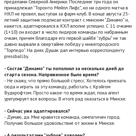
пределами Северной Америки. Последние три года он
принадлежал "Торонто Мейпл Лифс", но ни одного матча в
НХЛ не провел, выступая за фарм-клуб. В конце августа 25-
летний защитник подписал контракт с минским "Динамо" и,
кажется, адаптировался в КХЛ вполне успешно. С 11 очками
(1+10) он входит в число лидеров команды по набранным
очкам, причем благодаря его первой шайбе "зубры" не так
давно вырвали в овертайме победу у нижегородского
"Торпедо". На днях Душак дал интервью корреспонденту
pressball.by.
- Состав "Динамо" ты пополнил за несколько дней до
старта сезона. Напряженное было время?
- Не скажу, что прямо большой стресс. Хотелось приехать
сюда и играть за эту команду, работать с Крэйгом
Вудкрофтом. Просто какое-то время ждал, пока агент
урегулирует все вопросы. В итоге рад оказаться в Минске.
- Сейчас уже адаптировался?
- Думаю, да. Мне нравится команда, симпатичен город.
Получаю большое удовольствие от жизни в Минске.
- А результатами "зубров" доволен?