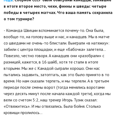
в итоге второе место, чехи, финны и шведы: четыре
победы в четырех матчах. Что ваша память сохранила
о том турнире?
- Команда Швеции вспоминается почему-то. Она была,
вообще-то, на голову выше и нас, и канадцев. Мы в матче
со шведами не очень-то блистали. Выиграли «в натяжку»:
забили с центра площадки, и еще «бабочка» залетела…
Повезло, честно говоря. А канадцев они «разобрали» с
разницей, кажется, в 16 шайб, хотя те стали в итоге
вторыми. Мы же с Канадой сыграли хорошо. Они нас
пытались задавить, затоптать, как это было принято в то
время. Но нам сказали терпеть, и мы терпели. А в третьем
периоде после смены ворот (тогда менялись воротами
через десять минут после начала каждой трети), когда мы
вели со счетом 5:2, наш тренер Игорь Тузик сказал:
«Отвяжитесь». И мы отвязались. Была бойня. Столько
кровищи пролилось…