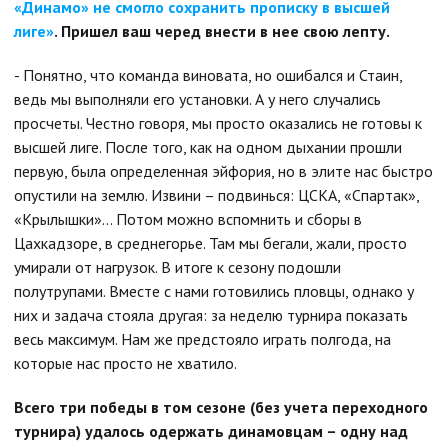
«Динамо» не смогло сохранить прописку в высшей
лиге»
. Пришел ваш черед внести в нее свою лепту.
- Понятно, что команда виновата, но ошибался и Стаин,
ведь мы выполняли его установки. А у него случались
просчеты. Честно говоря, мы просто оказались не готовы к
высшей лиге. После того, как на одном дыхании прошли
первую, была определенная эйфория, но в элите нас быстро
опустили на землю. Извини – подвинься: ЦСКА, «Спартак»,
«Крылышки»… Потом можно вспомнить и сборы в
Цахкадзоре, в среднегорье. Там мы бегали, жали, просто
умирали от нагрузок. В итоге к сезону подошли
полутрупами. Вместе с нами готовились пловцы, однако у
них и задача стояла другая: за неделю турнира показать
весь максимум. Нам же предстояло играть полгода, на
которые нас просто не хватило.
Всего три победы в том сезоне (без учета переходного
турнира) удалось одержать динамовцам – одну над