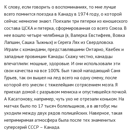
К слову, если говорить о воспоминаниях, то мне лучше
всего помнится поездка в Канаду в 1974 году, о которой
сейчас немногие знают. Поехали три пятерки из юношеского
состава ЦСКА и пятерка, сформированная со всего Союза. В
нее вошло четыре челябинца (я, Валерка Евстифеев, Вовка
Лапшин, Сашка Тыжных) и Серега Лях из Свердловска.
Играли с командами, представлявшими Онтарио, Квебек и
западные провинции Канады. Скажу честно, канадцы
впечатлили: мощные, здоровые. И они использовали эти
свои качества на все 100%. Был такой нападающий Саня
Гурьев, так он вышел на лед всего на одну смену, после
которой его унесли с тяжелейшим сотрясением мозга. Я
приехал домой с разрывом мениска и опустившейся почкой.
А Касатонову, например, чуть ухо не отрезали коньком. На
матчах было по 17 тысяч болельщиков, а в автобус мы
уходили между двух рядов полицейских. Наверное, такая
непримиримая атмосфера была после тех знаменитых
суперсерий СССР – Канада.