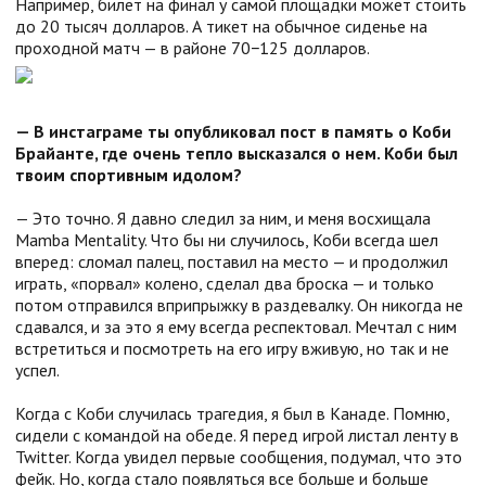
Например, билет на финал у самой площадки может стоить
до 20 тысяч долларов. А тикет на обычное сиденье на
проходной матч — в районе 70−125 долларов.
— В инстаграме ты опубликовал пост в память о Коби
Брайанте, где очень тепло высказался о нем. Коби был
твоим спортивным идолом?
— Это точно. Я давно следил за ним, и меня восхищала
Mamba Mentality. Что бы ни случилось, Коби всегда шел
вперед: сломал палец, поставил на место — и продолжил
играть, «порвал» колено, сделал два броска — и только
потом отправился вприпрыжку в раздевалку. Он никогда не
сдавался, и за это я ему всегда респектовал. Мечтал с ним
встретиться и посмотреть на его игру вживую, но так и не
успел.
Когда с Коби случилась трагедия, я был в Канаде. Помню,
сидели с командой на обеде. Я перед игрой листал ленту в
Twitter. Когда увидел первые сообщения, подумал, что это
фейк. Но, когда стало появляться все больше и больше