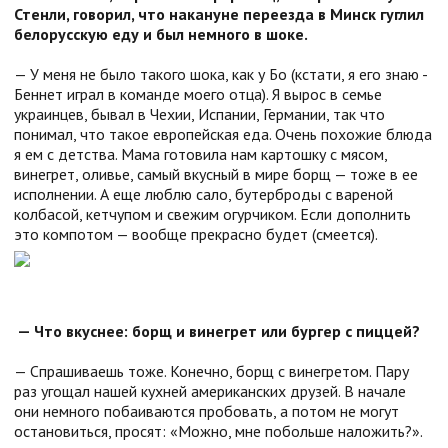
Стенли, говорил, что накануне переезда в Минск гуглил
белорусскую еду и был немного в шоке.
— У меня не было такого шока, как у Бо (кстати, я его знаю -
Беннет играл в команде моего отца). Я вырос в семье
украинцев, бывал в Чехии, Испании, Германии, так что
понимал, что такое европейская еда. Очень похожие блюда
я ем с детства. Мама готовила нам картошку с мясом,
винегрет, оливье, самый вкусный в мире борщ — тоже в ее
исполнении. А еще люблю сало, бутерброды с вареной
колбасой, кетчупом и свежим огурчиком. Если дополнить
это компотом — вообще прекрасно будет (смеется).
— Что вкуснее: борщ и винегрет или бургер с пиццей?
— Спрашиваешь тоже. Конечно, борщ с винегретом. Пару
раз угощал нашей кухней американских друзей. В начале
они немного побаиваются пробовать, а потом не могут
остановиться, просят: «Можно, мне побольше наложить?».