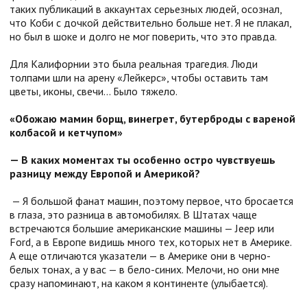
таких публикаций в аккаунтах серьезных людей, осознал,
что Коби с дочкой действительно больше нет. Я не плакал,
но был в шоке и долго не мог поверить, что это правда.
Для Калифорнии это была реальная трагедия. Люди
толпами шли на арену «Лейкерс», чтобы оставить там
цветы, иконы, свечи… Было тяжело.
«Обожаю мамин борщ, винегрет, бутерброды с вареной
колбасой и кетчупом»
— В каких моментах ты особенно остро чувствуешь
разницу между Европой и Америкой?
— Я большой фанат машин, поэтому первое, что бросается
в глаза, это разница в автомобилях. В Штатах чаще
встречаются большие американские машины — Jeep или
Ford, а в Европе видишь много тех, которых нет в Америке.
А еще отличаются указатели — в Америке они в черно-
белых тонах, а у вас — в бело-синих. Мелочи, но они мне
сразу напоминают, на каком я континенте (улыбается).