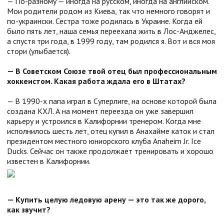
— По-разному — иногда на русском, иногда на английском.
Мои родители родом из Киева, так что немного говорят и
по-украински. Сестра тоже родилась в Украине. Когда ей
было пять лет, наша семья переехала жить в Лос-Анджелес,
а спустя три года, в 1999 году, там родился я. Вот и вся моя
стори (улыбается).
— В Советском Союзе твой отец был профессиональным
хоккеистом. Какая работа ждала его в Штатах?
— В 1990-х папа играл в Суперлиге, на основе которой была
создана КХЛ. А на момент переезда он уже завершил
карьеру и устроился в Калифорнии тренером. Когда мне
исполнилось шесть лет, отец купил в Анахайме каток и стал
президентом местного юниорского клуба Anaheim Jr. Ice
Ducks. Сейчас он также продолжает тренировать и хорошо
известен в Калифорнии.
— Купить целую ледовую арену — это так же дорого,
как звучит?