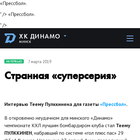
«Прессбол».
" />
«Прессбол».
" />
ХК ДИНАМО
МИНСК
7 марта 2019
ИНТЕРВЬЮ
Странная «суперсерия»
Интервью Теему Пулккинена для газеты
«Прессбол»
.
В откровенно неудачном для минского «Динамо»
чемпионате КХЛ лучшим бомбардиром клуба стал
Теему
ПУЛККИНЕН
, набравший по системе «гол плюс пас» 29