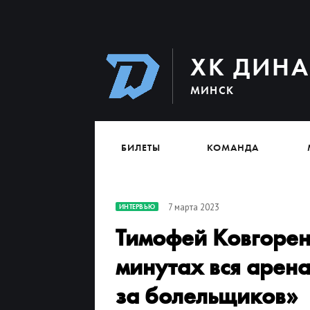
ХК ДИН
МИНСК
БИЛЕТЫ
КОМАНДА
7 марта 2023
ИНТЕРВЬЮ
Тимофей Ковгорен
минутах вся арена
за болельщиков»