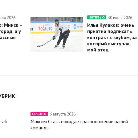
юля 2026
30 июля 2026
ИНТЕРВЬЮ
: Минск –
Илья Кулаков: очень
ород, а у
приятно подписать
ассные
контракт с клубом, за
который выступал
мой отец
УБРИК
6 августа 2026
СОБЫТИЯ
штаб
Максим Стась покидает расположение нашей
команды