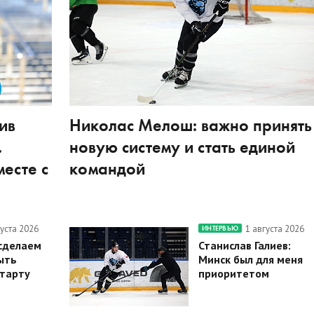
ив
Николас Мелош: важно принять
.
новую систему и стать единой
есте с
командой
густа 2026
1 августа 2026
ИНТЕРВЬЮ
 сделаем
Станислав Галиев:
ыть
Минск был для меня
старту
приоритетом