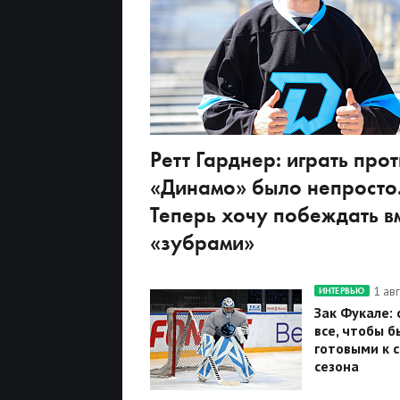
Ретт Гарднер: играть прот
«Динамо» было непросто
Теперь хочу побеждать вм
«зубрами»
1 ав
ИНТЕРВЬЮ
Зак Фукале:
все, чтобы б
готовыми к 
сезона