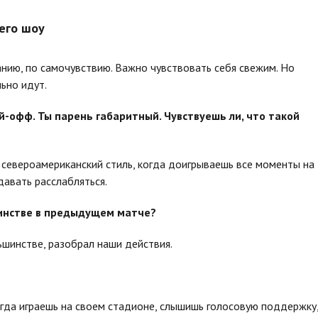
его шоу
анию, по самочувствию. Важно чувствовать себя свежим. Но
льно идут.
й-офф. Ты парень габаритный. Чувствуешь ли, что такой
?
то североамериканский стиль, когда доигрываешь все моменты на
давать расслабляться.
шинстве в предыдущем матче?
ньшинстве, разобрал наши действия.
огда играешь на своем стадионе, слышишь голосовую поддержку