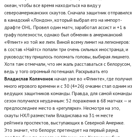
океан, чтобы все время находиться на виду у
североамериканских скаутов. Сначала защитник отправился
в канадский «Лондон», который выбрал его на импорт-
драфте OHL. Провел один матч, заработал ассист и +1 в
графу полезности, однако был обменян в американский
«Флинт» из той же лиги. Виной всему лимит на легионеров:
в состав «Найтс» попали три очень сильных иностранца, и
руководству пришлось поломать головы, выбирая лишнего.
Хотя там отмечали, что им жаль расставаться с белорусом,
ведь у того огромный потенциал. Раскрывать его
Владислав Колячонок
начал уже во «Флинте», где получил
много игрового времени и с 30 (4+26) очками стал одним из
ведущих защитников команды. Правда, для самой команды
сезон получился неудачным: 52 поражения в 68 матчах — и
предпоследнее место в «регулярке». Несмотря на это,
скауты НХЛ разместили Владислава на 31-м месте
рейтинга проспектов, выступающих в Северной Америке.
Это значит, что белорус претендует на первый раунд