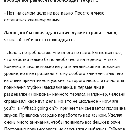
вообще все равно, что происходит вокруг…
- Нет, на самом деле не все равно. Просто я умею
оставаться хладнокровным.
Ладно, но бытовая адаптация: чужие страна, семья,
язык… А тебе всего семнадцать.
- Дело в потребностях: мне много не надо. Единственное,
что действительно было необычно и интересно, — язык.
Конечно, в школе можно выучить английский на должном
уровне, но я не придавал этому особого значения. Знал его
на очень примитивном уровне, которого недостаточно для
понимания глубины высказываний. В первые дни в
раздевалке «Лондона» немного терялся. Например, человек
спрашивал, как идут дела. Но это не школьное «How are
you?», а «What's going on?», причем там съедается половина
звуков. Пришлось усердно поработать над языком. Уделял
очень много внимания, чтобы понимать все фишки в речи.
Постоянно практиковался, не стеснялся ошибаться. Сейчас в