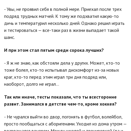
- Увы, не проявил себя в полной мере. Приехал после трех
подряд трудных матчей. К тому же подхватил какую-то
дичь и температурил несколько дней. Однако решил играть
и тестироваться — все-таки раз в жизни выпадает такой
шанс.
И при этом стал пятым среди сорока лучших?
- Я ж не знаю, как обстояли дела у других. Может, кто-то
тоже болел, кто-то испытывал дискомфорт из-за новых
краг, кто-то перед этим играл три дня подряд или,
наоборот, долго не играл...
Так или иначе, тесты показали, что ты всесторонне
развит. Занимался в детстве чем-то, кроме хоккея?
- Не чурался выйти во двор, погонять в футбол, волейбол,
просто пообщаться с аборигенами. Уходил из дома утром —
возвращался вечером. Между школой и тренировкой (да и