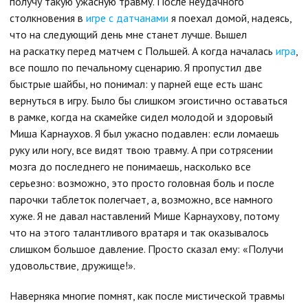
получу такую ужасную травму. После неудачного
столкновения в
игре с датчанами
я поехал домой, надеясь,
что на следующий день мне станет лучше. Вышел
на раскатку перед матчем с Польшей. А когда началась
игра
,
все пошло по печальному сценарию. Я пропустил две
быстрые шайбы, но понимал: у парней еще есть шанс
вернуться в игру. Было бы слишком эгоистично оставаться
в рамке, когда на скамейке сидел молодой и здоровый
Миша Карнаухов. Я был ужасно подавлен: если ломаешь
руку или ногу, все видят твою травму. А при сотрясении
мозга до последнего не понимаешь, насколько все
серьезно: возможно, это просто головная боль и после
парочки таблеток полегчает, а, возможно, все намного
хуже. Я не давал наставлений Мише Карнаухову, потому
что на этого талантливого вратаря и так оказывалось
слишком большое давление. Просто сказал ему: «Получи
удовольствие, дружище!».
Наверняка многие помнят, как после мистической травмы