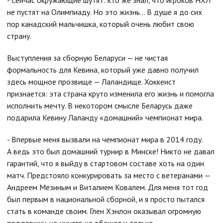
- Сейчас окружающие шутят: кто же знал, что игроков НХЛ
не пустят на Олимпиаду. Но это жизнь… В душе я до сих
пор канадский мальчишка, который очень любит свою
страну.
Выступления за сборную Беларуси — не чистая
формальность для Кевина, который уже давно получил
здесь мощное прозвище — Лаландище. Хоккеист
признается: эта страна круто изменила его жизнь и помогла
исполнить мечту. В некотором смысле Беларусь даже
подарила Кевину Лаланду «домашний» чемпионат мира.
- Впервые меня вызвали на чемпионат мира в 2014 году.
А ведь это был домашний турнир в Минске! Никто не давал
гарантий, что я выйду в стартовом составе хоть на один
матч. Предстояло конкурировать за место с ветеранами —
Андреем Мезиным и Виталием Ковалем. Для меня тот год
был первым в национальной сборной, и я просто пытался
стать в команде своим. Глен Хэнлон оказывал огромную