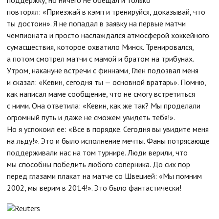
поддержку, но ничего не обещал и только
повторял: «Приезжай в кэмп и тренируйся, доказывай, что
ты достоин». Я не попадал в заявку на первые матчи
чемпионата и просто наслаждался атмосферой хоккейного
сумасшествия, которое охватило Минск. Тренировался,
а потом смотрел матчи с мамой и братом на трибунах.
Утром, накануне встречи с финнами, Глен подозвал меня
и сказал: «Кевин, сегодня ты — основной вратарь». Помню,
как написал маме сообщение, что не смогу встретиться
с ними. Она ответила: «Кевин, как же так? Мы проделали
огромный путь и даже не сможем увидеть тебя!».
Но я успокоил ее: «Все в порядке. Сегодня вы увидите меня
на льду!». Это и было исполнение мечты. Фаны потрясающе
поддерживали нас на том турнире. Люди верили, что
мы способны победить любого соперника. До сих пор
перед глазами плакат на матче со Швецией: «Мы помним
2002, мы верим в 2014!». Это было фантастически!