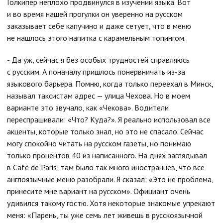
Голкипер неплохо продвинулся в изучении языка. Вот
и во время нашей прогулки он уверенно на русском
заказывает себе капучино и даже сетует, что в меню
не нашлось этого напитка с карамельным топингом.
- Да уж, сейчас я без особых трудностей справляюсь
с русским. А поначалу пришлось понервничать из-за
языкового барьера. Помню, когда только переехал в Минск,
называл таксистам адрес — улица Чехова. Но в моем
варианте это звучало, как «Чекова». Водители
переспрашивали: «Что? Куда?». Я реально использовал все
акценты, которые только знал, но это не спасало. Сейчас
могу спокойно читать на русском газеты, но понимаю
только процентов 40 из написанного. На днях заглядывал
в Café de Paris: там было так много иностранцев, что все
англоязычные меню разобрали. Я сказал: «Это не проблема,
принесите мне вариант на русском». Официант очень
удивился такому гостю. Хотя некоторые знакомые упрекают
меня: «Парень, ты уже семь лет живешь в русскоязычной