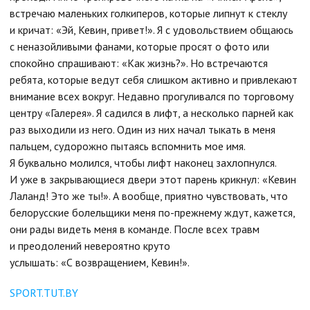
встречаю маленьких голкиперов, которые липнут к стеклу
и кричат: «Эй, Кевин, привет!». Я с удовольствием общаюсь
с неназойливыми фанами, которые просят о фото или
спокойно спрашивают: «Как жизнь?». Но встречаются
ребята, которые ведут себя слишком активно и привлекают
внимание всех вокруг. Недавно прогуливался по торговому
центру «Галерея». Я садился в лифт, а несколько парней как
раз выходили из него. Один из них начал тыкать в меня
пальцем, судорожно пытаясь вспомнить мое имя.
Я буквально молился, чтобы лифт наконец захлопнулся.
И уже в закрывающиеся двери этот парень крикнул: «Кевин
Лаланд! Это же ты!». А вообще, приятно чувствовать, что
белорусские болельщики меня по-прежнему ждут, кажется,
они рады видеть меня в команде. После всех травм
и преодолений невероятно круто
услышать: «С возвращением, Кевин!».
SPORT.TUT.BY