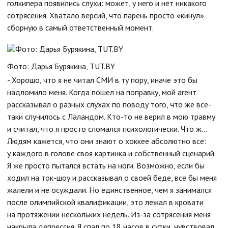
голкипера появились слухи: может, у него и нет никакого
сотрясения. Хватало версий, что парень просто «кинул»
сборную в самый ответственный момент.
Фото: Дарья Бурякина, TUT.BY
- Хорошо, что я не читал СМИ в ту пору, иначе это бы
надломило меня. Когда пошел на поправку, мой агент
рассказывал о разных слухах по поводу того, что же все-
таки случилось с Лаландом. Кто-то не верил в мою травму
и считал, что я просто сломался психологически. Что ж…
Людям кажется, что они знают о хоккее абсолютно все:
у каждого в голове своя картинка и собственный сценарий.
Я же просто пытался встать на ноги. Возможно, если бы
ходил на ток-шоу и рассказывал о своей беде, все бы меня
жалели и не осуждали. Но единственное, чем я занимался
после олимпийской квалификации, это лежал в кровати
на протяжении нескольких недель. Из-за сотрясения меня
накрыла депрессия. Я спал по 18 часов в сутки, чувствовал