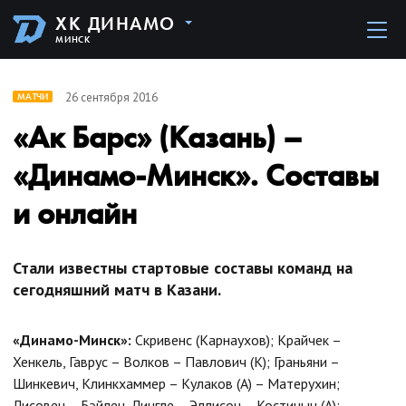
ХК ДИНАМО
МИНСК
26 сентября 2016
МАТЧИ
«Ак Барс» (Казань) –
«Динамо-Минск». Составы
и онлайн
Стали известны стартовые составы команд на
сегодняшний матч в Казани.
«Динамо-Минск»:
Скривенс (Карнаухов); Крайчек –
Хенкель, Гаврус – Волков – Павлович (К); Граньяни –
Шинкевич, Клинкхаммер – Кулаков (А) – Матерухин;
Лисовец – Бэйлен, Лингле – Эллисон – Костицын (А);