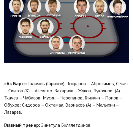
«Ак Барс»:
Галимов (Гарипов); Токранов – Абросимов, Секач
– Свитов (К) – Азеведо; Захарчук – Жуков, Лукоянов (А) –
Ткачев – Чибисов; Мусин – Черепанов, Глинкин – Попов –
Обухов; Сидоров – Охтамаа, Варнаков (А) – Малыхин –
Лазарев.
Главный тренер:
Зинетула Билялетдинов.