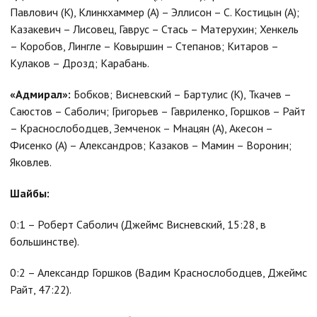
Павлович (К), Клинкхаммер (А) – Эллисон – С. Костицын (А);
Казакевич – Лисовец, Гаврус – Стась – Матерухин; Хенкель
– Коробов, Лингле – Ковыршин – Степанов; Китаров –
Кулаков – Дрозд; Карабань.
«Адмирал»:
Бобков; Висневский – Бартулис (К), Ткачев –
Саюстов – Саболич; Григорьев – Гавриленко, Горшков – Райт
– Краснослободцев, Земченок – Мнацян (А), Акесон –
Фисенко (А) – Александров; Казаков – Мамин – Воронин;
Яковлев.
Шайбы:
0:1 – Роберт Саболич (Джеймс Висневский, 15:28, в
большинстве).
0:2 – Александр Горшков (Вадим Краснослободцев, Джеймс
Райт, 47:22).