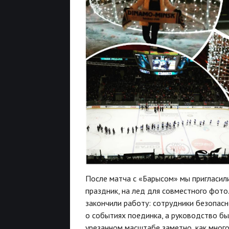
После матча с «Барысом» мы пригласил
праздник, на лед для совместного фото
закончили работу: сотрудники безопас
о событиях поединка, а руководство бы
урезанном масштабе заметно, как мног