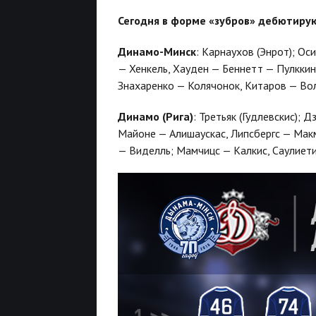
Сегодня в форме «зубров» дебютирую
Динамо-Минск
: Карнаухов (Энрот); О
— Хенкель, Хауден — Беннетт — Пулкки
Знахаренко — Колячонок, Китаров — Вол
Динамо (Рига)
: Третьяк (Гудлевскис); 
Майоне — Алишаускас, Липсбергс — Мак
— Виделль; Мамчицс — Калкис, Саулиети