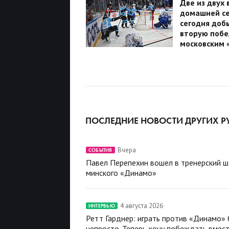
Две из двух 
домашней се
сегодня доб
вторую побе
московским 
ПОСЛЕДНИЕ НОВОСТИ ДРУГИХ Р
Вчера
СОБЫТИЯ
Павел Перепехин вошел в тренерский 
минского «Динамо»
4 августа 2026
ИНТЕРВЬЮ
Ретт Гарднер: играть против «Динамо»
непросто. Теперь хочу побеждать вмест