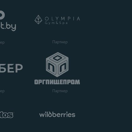
Партнер
нер
нер
Партнер