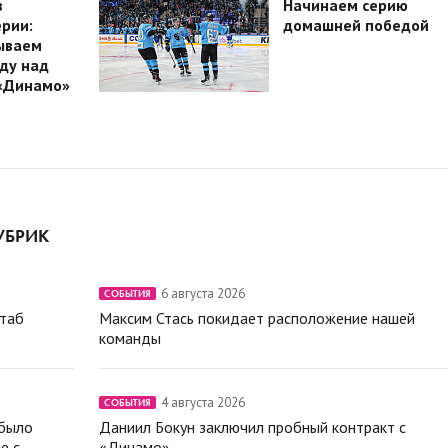
в
Начинаем серию
рии:
домашней победой
ываем
ду над
«Динамо»
УБРИК
6 августа 2026
СОБЫТИЯ
штаб
Максим Стась покидает расположение нашей
команды
4 августа 2026
СОБЫТИЯ
 было
Даниил Бокун заключил пробный контракт с
е с
«Динамо»