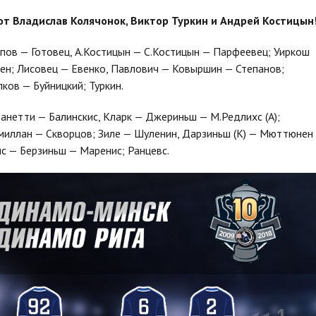
т Владислав Колячонок, Виктор Туркин и Андрей Костицын
сипов — Готовец, А.Костицын — С.Костицын — Парфеевец; Уиркош
нен; Лисовец — Евенко, Павлович — Ковыршин — Степанов;
ков — Буйницкий; Туркин.
Дзанетти — Балинскис, Кларк — Джериньш — М.Редлихс (А);
миллан — Скворцов; Зиле — Шуленин, Дарзиньш (К) — Мюттюнен
с — Берзиньш — Маренис; Ранцевс.