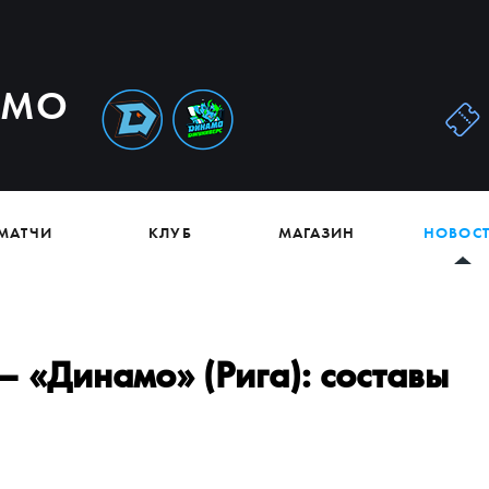
АМО
МАТЧИ
КЛУБ
МАГАЗИН
НОВОС
 «Динамо» (Рига): составы