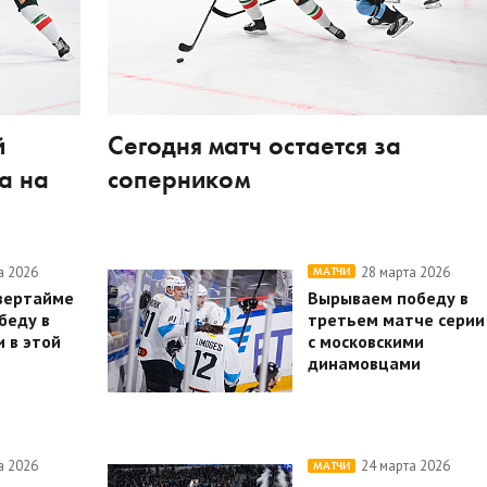
й
Сегодня матч остается за
а на
соперником
а 2026
28 марта 2026
МАТЧИ
вертайме
Вырываем победу в
беду в
третьем матче серии
 в этой
с московскими
динамовцами
а 2026
24 марта 2026
МАТЧИ