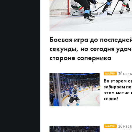
Боевая игра до последне
секунды, но сегодня удач
стороне соперника
30 март
МАТЧИ
Во втором о
забираем по
этом матче и
серии!
26 март
МАТЧИ