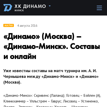
ХК ДИНАМО
МИНСК
4 августа 2016
МАТЧИ
«Динамо» (Москва) –
«Динамо-Минск». Составы
и онлайн
Уже известны составы на матч турнира им. А. И.
Чернышева между «Динамо-Минск» и «Динамо»
(Москва).
«Динамо-Минск»: Скривенс (Лаланд); Готовец – Бэйлен (А),
Клинкхаммер – Улльстрем – Гаврус; Лисовец – Устиненко,
Лингле – Эллисон – Костицын; Хенкель – Шинкевич,