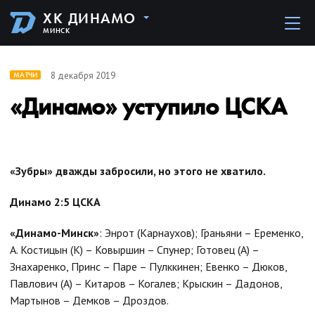
ХК ДИНАМО
МИНСК
8 декабря 2019
МАТЧИ
«Динамо» уступило ЦСКА
«Зубры» дважды забросили, но этого не хватило.
Динамо 2:5 ЦСКА
«Динамо-Минск»
: Энрот (Карнаухов); Граньяни – Еременко,
А. Костицын (К) – Ковыршин – Спунер; Готовец (А) –
Знахаренко, Принс – Паре – Пулккинен; Евенко – Дюков,
Павлович (А) – Китаров – Когалев; Крыскин – Дадонов,
Мартынов – Демков – Дроздов.