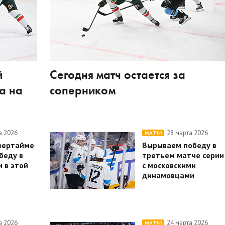
й
Сегодня матч остается за
а на
соперником
а 2026
28 марта 2026
МАТЧИ
вертайме
Вырываем победу в
беду в
третьем матче серии
 в этой
с московскими
динамовцами
а 2026
24 марта 2026
МАТЧИ