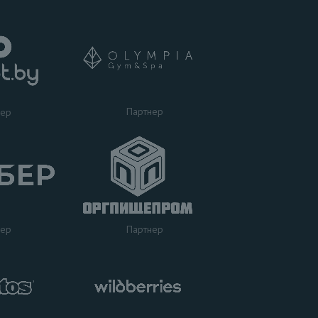
Партнер
нер
нер
Партнер