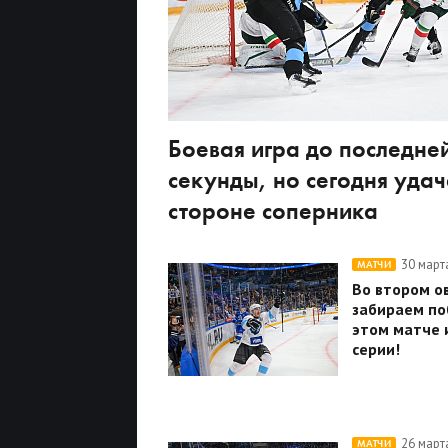
Боевая игра до последне
секунды, но сегодня удач
стороне соперника
30 март
МАТЧИ
Во втором о
забираем по
этом матче и
серии!
26 март
МАТЧИ