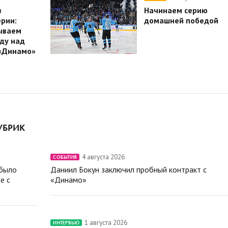
в
Начинаем серию
рии:
домашней победой
ываем
ду над
«Динамо»
УБРИК
4 августа 2026
СОБЫТИЯ
 было
Даниил Бокун заключил пробный контракт с
е с
«Динамо»
1 августа 2026
ИНТЕРВЬЮ