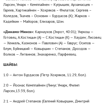
Ларсен, Умарк – Кемппайнен – Кугрышев; Арзамасцев –
Гареев, Хартикайнен – Хохряков – Филатов; Сергеев –
Коледов, Ткачев – Основин – Бурдасов (К); Жарков –
Кадейкин – Майоров; Елизаров, Шэн.
«Динамо-Минск»:
Карнаухов (Энрот, 40:01); Уиркош —
Готовец, А.Костицын (А) — С.Костицын (К) — Хауден; Лисовец
— Хенкель, Казионов — Павлович (А) — Гаврус; Осипов —
Блум, Буйницкий — Ковыршин — Степанов; Дроздов —
Волков — Литвинов; Знахаренко, Парфеевец.
ШАЙБЫ:
1:0 — Антон Бурдасов (Петр Хохряков, 11:29, бол.).
2:0 — Йоонас Кемппайнен (Линус Умарк, Филип
Ларсен,13:39, бол.).
2:1 — Андрей Степанов (Евгений Ковыршин, Дмитрий