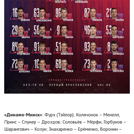
«Динамо-Минск»
: Фурх (Тэйлор); Колячонок – Менелл,
Принс – Спунер – Дроздов; Соловьёв – Мёрфи, Горбунов –
Шарангович – Козун; Знахаренко – Ерёменко, Воронин –