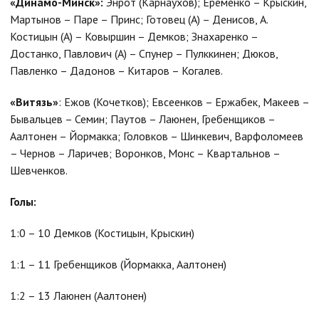
«Динамо-Минск»:
Энрот (Карнаухов); Ерёменко – Крыскин,
Мартынов – Паре – Принс; Готовец (А) – Денисов, А.
Костицын (А) – Ковыршин – Демков; Знахаренко –
Достанко, Павлович (А) – Спунер – Пулккинен; Дюков,
Павленко – Дадонов – Китаров – Когалев.
«Витязь»
: Ежов (Кочетков); Евсеенков – Ержабек, Макеев –
Бывальцев – Семин; Паутов – Лаюнен, Гребенщиков –
Аалтонен – Йормакка; Головков – Шинкевич, Варфоломеев
– Чернов – Ларичев; Воронков, Монс – Квартальнов –
Шевченков.
Голы:
1:0 – 10 Демков (Костицын, Крыскин)
1:1 – 11 Гребенщиков (Йормакка, Аалтонен)
1:2 – 13 Лаюнен (Аалтонен)