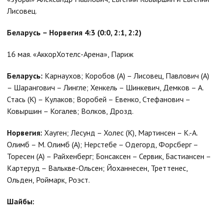
Лисовец.
Беларусь – Норвегия 4:3 (0:0, 2:1, 2:2)
16 мая. «АккорХотелс-Арена», Париж
Беларусь:
Карнаухов; Коробов (А) – Лисовец, Павлович (А)
– Шарангович – Лингле; Хенкель – Шинкевич, Демков – А.
Стась (К) – Кулаков; Воробей – Евенко, Стефанович –
Ковыршин – Когалев; Волков, Дрозд.
Норвегия:
Хауген; Лесунд – Холес (К), Мартинсен – К.-А.
Олимб – М. Олимб (А); Нерстебе – Одегорд, Форсберг –
Торесен (А) – Райхенберг; Бонсаксен – Сервик, Бастиансен –
Картеруд – Валькве-Ольсен; Йоханнесен, Треттенес,
Ольден, Роймарк, Роэст.
Шайбы: