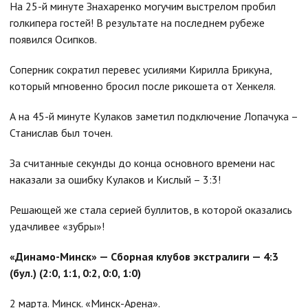
На 25-й минуте Знахаренко могучим выстрелом пробил
голкипера гостей! В результате на последнем рубеже
появился Осипков.
Соперник сократил перевес усилиями Кирилла Брикуна,
который мгновенно бросил после рикошета от Хенкеля.
А на 45-й минуте Кулаков заметил подключение Лопачука –
Станислав был точен.
За считанные секунды до конца основного времени нас
наказали за ошибку Кулаков и Кислый – 3:3!
Решающей же стала серией буллитов, в которой оказались
удачливее «зубры»!
«Динамо-Минск» — Сборная клубов экстралиги — 4:3
(бул.) (2:0, 1:1, 0:2, 0:0, 1:0)
2 марта. Минск. «Минск-Арена».