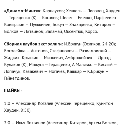
«Динамо-Минск»:
Карнаухов; Хенкель — Лисовец, Хауден
— Терещенко (К) — Когалев; Шелег — Евенко, Парфеевец —
Ковыршин — Пулккинен; Бокун — Знахаренко, Китаров —
Волков — Литвинов; Заламай, Оксентюк, Корсо.
Сборная клубов экстралиги:
И.Брикун (Осипков, 24:20);
Боголейша — Антонов, Стефанович — Развадовский —
Жидких; Крыскин — Мицкевич, Амброжейчик — Дрозд —
Кулаков (К); Мажуга — Геращенко, А.Малявко — Кислый —
Лопачук; Казакевич — Ногачев, Кашкар — К.Брикун —
Гайнетдинов.
ШАЙБЫ:
1:0 — Александр Когалев (Алексей Терещенко, Куинтон
Хауден, 8:50).
2:0 — Илья Литвинов (Александр Китаров, Артем Волков,