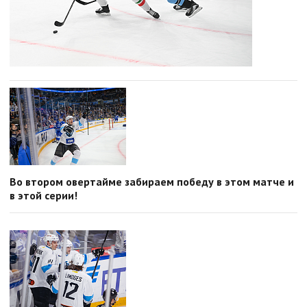
Во втором овертайме забираем победу в этом матче и
в этой серии!