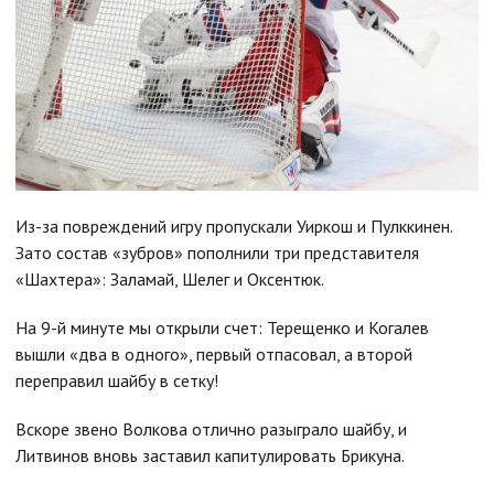
Из-за повреждений игру пропускали Уиркош и Пулккинен.
Зато состав «зубров» пополнили три представителя
«Шахтера»: Заламай, Шелег и Оксентюк.
На 9-й минуте мы открыли счет: Терещенко и Когалев
вышли «два в одного», первый отпасовал, а второй
переправил шайбу в сетку!
Вскоре звено Волкова отлично разыграло шайбу, и
Литвинов вновь заставил капитулировать Брикуна.