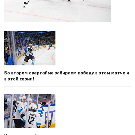
Во втором овертайме забираем победу в этом матче и
в этой серии!