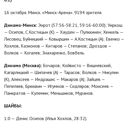
16 октября. Минск. «Минск-Арена». 9194 зрителя.
Динамо-Минск:
Энрот (57:56-58:21, 59:16-60:00); Уиркош
— Осипов, С.Костицын (К) — Хауден — Пулккинен; Хенкель —
Лисовец, Буйницкий — Ковыршин — А.Костицын (А); Евенко —
Хохлов, Казионов — Китаров — Степанов; Дроздов —
Волков — Когалев; Знахаренко, Бовбель.
Динамо (Москва):
Бочаров; Койвисто — Вишневский,
Кагарлицкий — Шипачев (А) — Тарасов; Волков — Никулин
(К), Алексеев — Индрашис — Макаров (А); Зайцев —
Пепеляев, Брюквин — Игумнов — Сидляров; Моисеев —
Панкратов — Кулемин; Меньшиков, Муранов.
ШАЙБЫ:
1:0 — Денис Осипов (Илья Хохлов, 28:32).