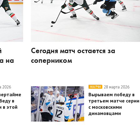
й
Сегодня матч остается за
а на
соперником
а 2026
28 марта 2026
МАТЧИ
вертайме
Вырываем победу в
беду в
третьем матче серии
 в этой
с московскими
динамовцами