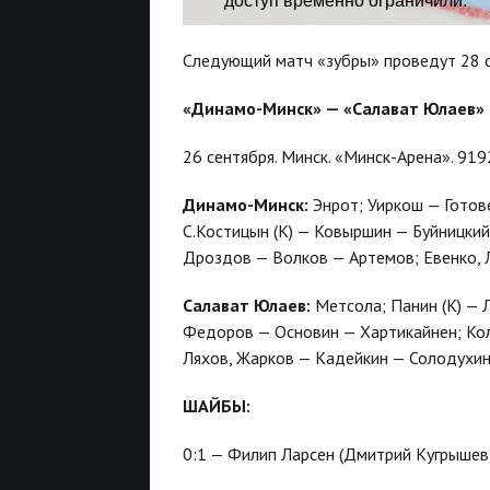
Следующий матч «зубры» проведут 28 се
«Динамо-Минск» — «Салават Юлаев»
26 сентября. Минск. «Минск-Арена». 919
Динамо-Минск:
Энрот; Уиркош — Готове
С.Костицын (К) — Ковыршин — Буйницкий
Дроздов — Волков — Артемов; Евенко, 
Салават Юлаев:
Метсола; Панин (К) — Л
Федоров — Основин — Хартикайнен; Кол
Ляхов, Жарков — Кадейкин — Солодухин
ШАЙБЫ:
0:1 — Филип Ларсен (Дмитрий Кугрышев, 