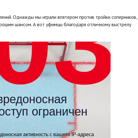
лений. Однажды мы играли впятером против тройки соперников,
хорошим шансом. А вот уфимцы благодаря отличному выстрелу