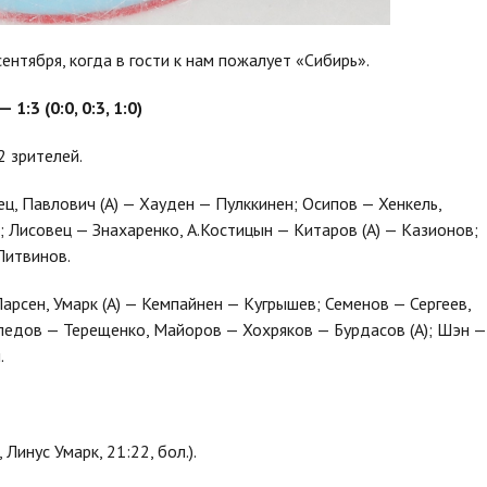
нтября, когда в гости к нам пожалует «Сибирь».
 —
1:3 (0:0, 0:3,
1:0)
2 зрителей.
ц, Павлович (А) — Хауден — Пулккинен; Осипов — Хенкель,
; Лисовец — Знахаренко, А.Костицын — Китаров (А) — Казионов;
Литвинов.
арсен, Умарк (А) — Кемпайнен — Кугрышев; Семенов — Сергеев,
едов — Терещенко, Майоров — Хохряков — Бурдасов (А); Шэн —
.
Линус Умарк, 21:22, бол.).