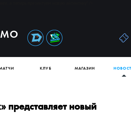
нге, а теперь презентуем новую айтентику" />
АМО
МАТЧИ
КЛУБ
МАГАЗИН
НОВОС
 представляет новый