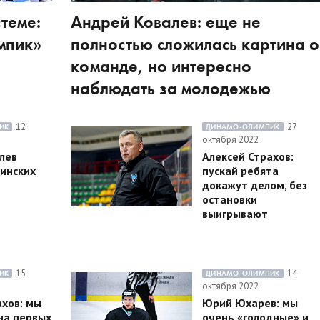
теме:
Андрей Ковалев: еще не
мпик»
полностью сложилась картина о
команде, но интересно
наблюдать за молодежью
12
27
ИК
ДИНАМО-ОЛИМПИК
октября 2022
лев
Алексей Страхов:
Минских
пускай ребята
докажут делом, без
остановки
выигрывают
15
14
ИК
ДИНАМО-ОЛИМПИК
октября 2022
ахов: мы
Юрий Юхарев: мы
на первых
очень «голодные» и