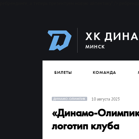
ребрендинге, а теперь презентуем новую айтентику" />
ребренди
ХК ДИН
МИНСК
БИЛЕТЫ
КОМАНДА
10 августа 2023
ДИНАМО-ОЛИМПИК
«Динамо-Олимпик»
логотип клуба