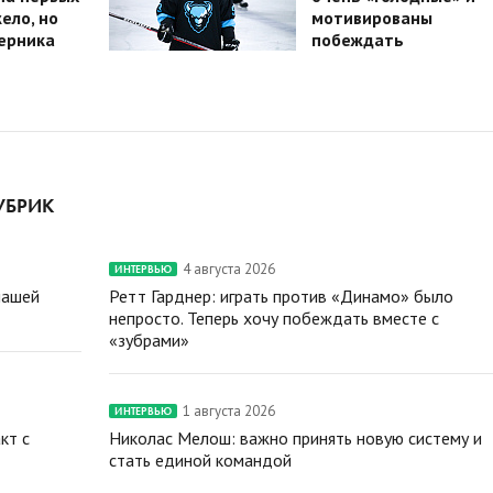
ело, но
мотивированы
ерника
побеждать
УБРИК
4 августа 2026
ИНТЕРВЬЮ
нашей
Ретт Гарднер: играть против «Динамо» было
непросто. Теперь хочу побеждать вместе с
«зубрами»
1 августа 2026
ИНТЕРВЬЮ
кт с
Николас Мелош: важно принять новую систему и
стать единой командой